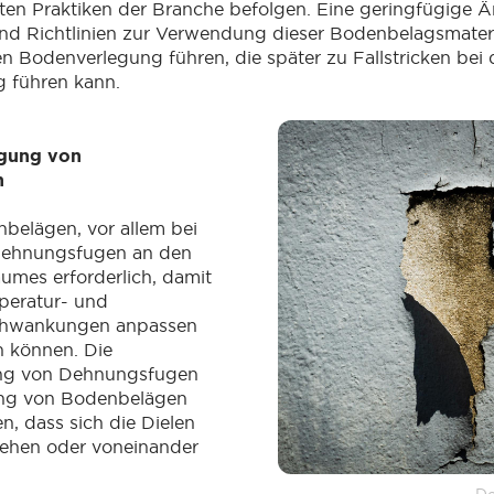
ten Praktiken der Branche befolgen. Eine geringfügige 
d Richtlinien zur Verwendung dieser Bodenbelagsmateri
ten Bodenverlegung führen, die später zu Fallstricken bei 
 führen kann.
igung von
n
nbelägen, vor allem bei
 Dehnungsfugen an den
umes erforderlich, damit
mperatur- und
schwankungen anpassen
n können. Die
ung von Dehnungsfugen
ung von Bodenbelägen
n, dass sich die Dielen
iehen oder voneinander