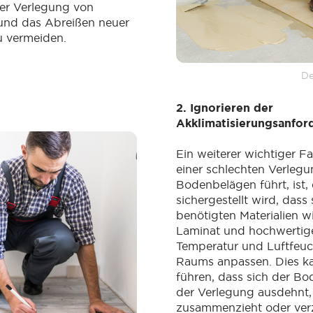
 der Verlegung von
nd das Abreißen neuer
 vermeiden.
De
2. Ignorieren der
Akklimatisierungsanfo
Ein weiterer wichtiger Fa
einer schlechten Verleg
Bodenbelägen führt, ist, 
sichergestellt wird, dass 
benötigten Materialien wi
Laminat und hochwertige
Temperatur und Luftfeuc
Raums anpassen. Dies k
führen, dass sich der B
der Verlegung ausdehnt,
zusammenzieht oder verz