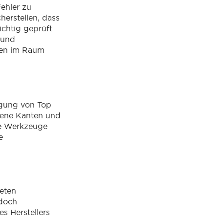
ehler zu
cherstellen, dass
ichtig geprüft
 und
gen im Raum
legung von Top
ebene Kanten und
te Werkzeuge
e
eten
edoch
s Herstellers