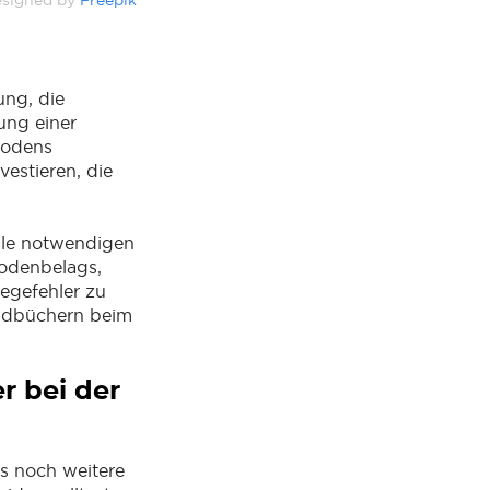
signed by
Freepik
ung, die
ung einer
Bodens
vestieren, die
alle notwendigen
Bodenbelags,
legefehler zu
andbüchern beim
r bei der
es noch weitere