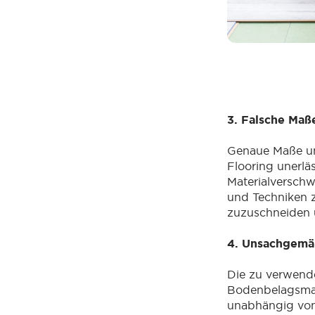
3. Falsche Maß
Genaue Maße und
Flooring unerlä
Materialversch
und Techniken 
zuzuschneiden
4. Unsachgemä
Die zu verwend
Bodenbelagsmat
unabhängig von