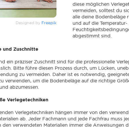
diese möglichen Verlegef
vermeiden, solltest du si
alle deine Bodenbeläge r
Designed by
Freepik
und auf die Temperatur-
Feuchtigkeitsbedingun
abgestimmt sind.
e und Zuschnitte
 ein präziser Zuschnitt sind für die professionelle Ver
sslich. Bitte führe diesen Prozess durch, um Lücken, un
wendung zu vermeiden. Daher ist es notwendig, geeigne
zu verwenden, um die Bodenbeläge auf die richtige Größ
 und abzumessen.
ße Verlegetechniken
enden Verlegetechniken hängen immer von den verwend
erialien ab. Jeder Fachmann und jede Fachfrau muss j
 den verwendeten Materialien immer die Anweisungen de