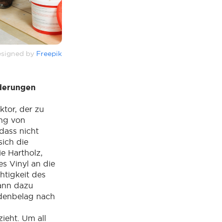
signed by
Freepik
rderungen
ktor, der zu
ung von
dass nicht
sich die
e Hartholz,
s Vinyl an die
htigkeit des
ann dazu
odenbelag nach
ieht. Um all