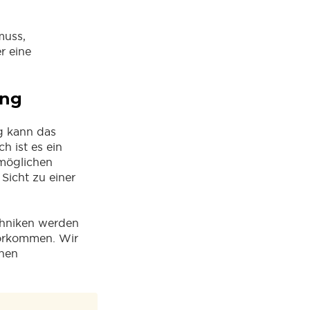
muss,
r eine
ung
g kann das
 ist es ein
 möglichen
Sicht zu einer
chniken werden
vorkommen. Wir
inen