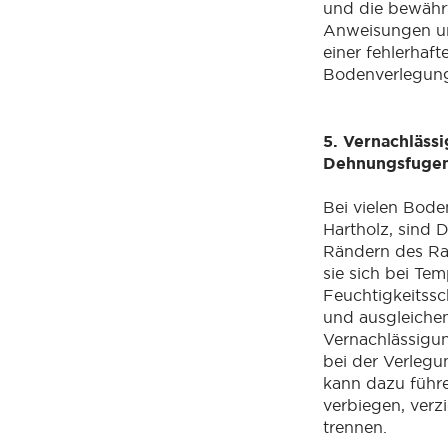
und die bewähr
Anweisungen un
einer fehlerhaf
Bodenverlegung
5. Vernachläss
Dehnungsfuge
Bei vielen Bode
Hartholz, sind
Rändern des Ra
sie sich bei Te
Feuchtigkeits
und ausgleiche
Vernachlässig
bei der Verleg
kann dazu führe
verbiegen, verz
trennen.