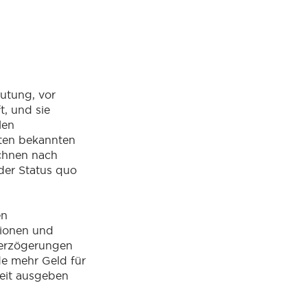
eutung, vor
, und sie
len
ten bekannten
hnen nach
der Status quo
en
tionen und
erzögerungen
de mehr Geld für
eit ausgeben