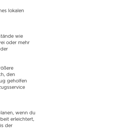
nes lokalen
tände wie
wei oder mehr
 der
rößere
ch, den
zug geholfen
zugsservice
planen, wenn du
it erleichtert,
is der