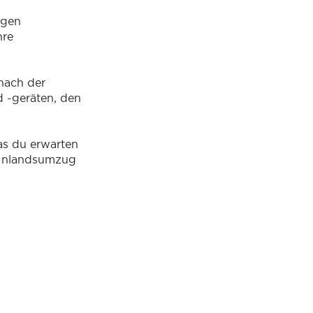
igen
hre
nach der
d -geräten, den
as du erwarten
 Inlandsumzug