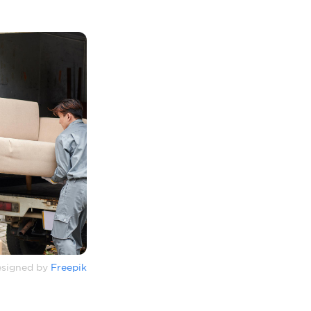
signed by
Freepik