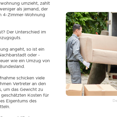
rwohnung umzieht, zahlt
weniger als jemand, der
ßen 4-Zimmer-Wohnung
st? Der Unterschied im
mzugsguts.
ung angeht, so ist ein
Nachbarstadt oder -
 teuer wie ein Umzug von
 Bundesland.
fnahme schicken viele
men Vertreter an den
, um das Gewicht zu
 geschätzten Kosten für
des Eigentums des
De
tteln.