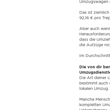
Umzugswagen mi
Das ist ziemlic
92,16 € pro Tre
Aber auch wenn
Herausforderun
dass die Umzie
die Aufzüge ni
Im Durchschnit
Die von dir be
Umzugsdienstl
Die Art deiner
bestimmt auch d
lokalen Umzug
Manche Mensch
kompletten Umz