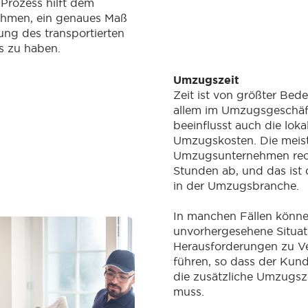
 Prozess hilft dem
hmen, ein genaues Maß
ung des transportierten
 zu haben.
Umzugszeit
Zeit ist von größter Bed
allem im Umzugsgeschäft
beeinflusst auch die loka
Umzugskosten. Die meis
Umzugsunternehmen rec
Stunden ab, und das ist 
in der Umzugsbranche.
In manchen Fällen könn
unvorhergesehene Situa
Herausforderungen zu V
führen, so dass der Kun
die zusätzliche Umzugsz
muss.