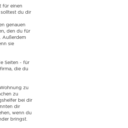
 für einen
solltest du dir
den genauen
n, den du für
t. Außerdem
enn sie
de Seiten - für
firma, die du
e Wohnung zu
achen zu
helfer bei dir
nnten dir
tehen, wenn du
nder bringst.