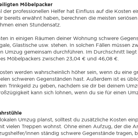
eiligten Möbelpacker
der professionellen Helfer hat Einfluss auf die Kosten ei
 bereits erwähnt haben, berechnen die meisten seriösen
hmen einen Stundensatz.
ten in einigen Räumen deiner Wohnung schwere Gegens
gale, Glastische usw. stehen. In solchen Fällen müssen z
n Umzug gemeinsam durchführen. Im Durchschnitt liegt
nes Möbelpackers zwischen 23,04 € und 46,08 €.
sten werden wahrscheinlich höher sein, wenn du eine g
elen schweren Gegenständen hast. Außerdem ist es übli
ein Trinkgeld zu geben, nachdem sie dir bei deinem Um
oßzügigkeit kann sich lohnen, wenn du sie für einen Um
hrstühle
okalen Umzug planst, solltest du zusätzliche Kosten ein
it vielen Treppen wohnst. Ohne einen Aufzug, der die Arbe
ugshelfer/innen ständig schwere Gegenstände tragen, b