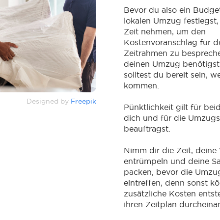
Bevor du also ein Budget
lokalen Umzug festlegst, 
Zeit nehmen, um den
Kostenvoranschlag für 
Zeitrahmen zu bespreche
deinen Umzug benötigs
solltest du bereit sein, w
kommen.
Designed by
Freepik
Pünktlichkeit gilt für bei
dich und für die Umzugs
beauftragst.
Nimm dir die Zeit, dein
entrümpeln und deine S
packen, bevor die Umzugs
eintreffen, denn sonst kö
zusätzliche Kosten ents
ihren Zeitplan durcheina