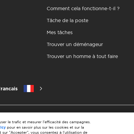
Comment cela fonctionne-t-il ?
Tâche de la poste
Mes tâches
Trouver un déménageur
Trouver un homme à tout faire
rancais
itique de confidentialité
les 10 regles d'un demenagement reus
matiere de paiement
Conditions générales d'utilisation
Annula
ser le trafic et mesurer l'efficacité des campagnes.
licy
pour en savoir plus sur les cookies et sur la
t sur "Accepter", vous consentez à l'utilisation de