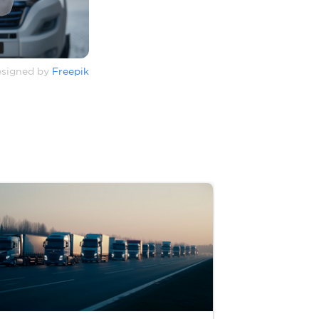
signed by
Freepik