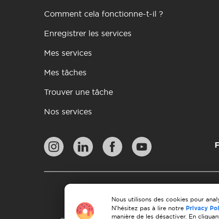
Comment cela fonctionne-t-il ?
Enregistrer les services
Mes services
Mes tâches
Trouver une tâche
Nos services
F
Pol
Lignes directrices en 
Nous utilisons des cookies pour analy
N'hésitez pas à lire notre
Privacy Po
manière de les désactiver. En cliquan