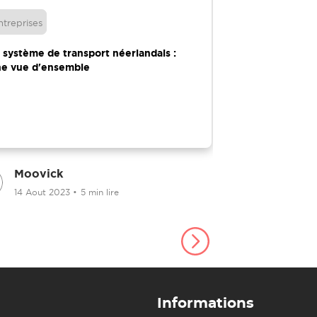
ntreprises
Déménagement
 système de transport néerlandais :
Des services d'
e vue d'ensemble
abordables pour
Moovick
Moovick
14 Aout 2023
•
5 min lire
10 Decembr
Informations