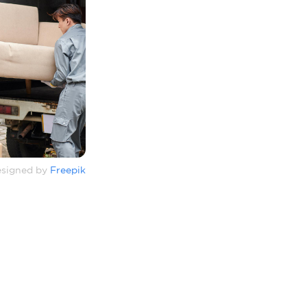
signed by
Freepik