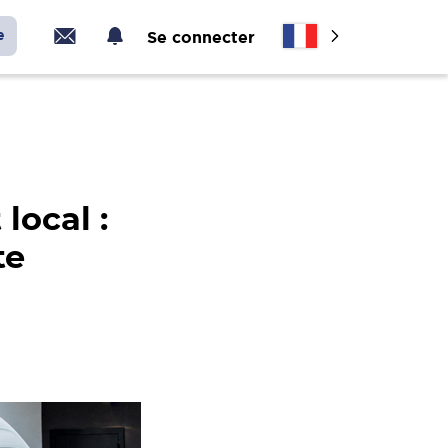
e
Se connecter
local :
te