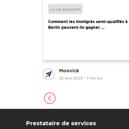
La vie d'expatrié
vie aux Pays-
Comment les immigrés semi-qualifiés à
...
Berlin peuvent-ils gagner ...
Moovick
e
30 Avril 2024
•
5 min lire
Prestataire de services