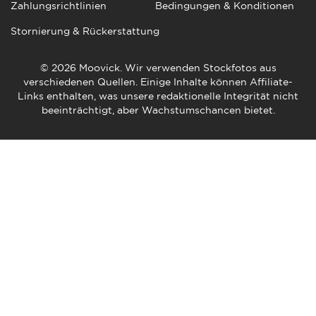
Zahlungsrichtlinien
Bedingungen & Konditionen
Stornierung & Rückerstattung
© 2026 Moovick. Wir verwenden Stockfotos aus
verschiedenen Quellen. Einige Inhalte können Affiliate-
Links enthalten, was unsere redaktionelle Integrität nicht
beeinträchtigt, aber Wachstumschancen bietet.