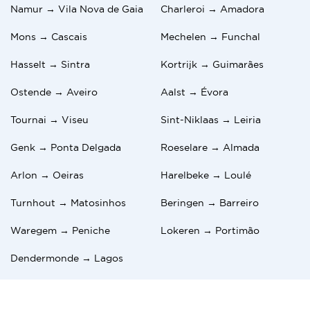
Namur → Vila Nova de Gaia
Charleroi → Amadora
Mons → Cascais
Mechelen → Funchal
Hasselt → Sintra
Kortrijk → Guimarães
Ostende → Aveiro
Aalst → Évora
Tournai → Viseu
Sint-Niklaas → Leiria
Genk → Ponta Delgada
Roeselare → Almada
Arlon → Oeiras
Harelbeke → Loulé
Turnhout → Matosinhos
Beringen → Barreiro
Waregem → Peniche
Lokeren → Portimão
Dendermonde → Lagos