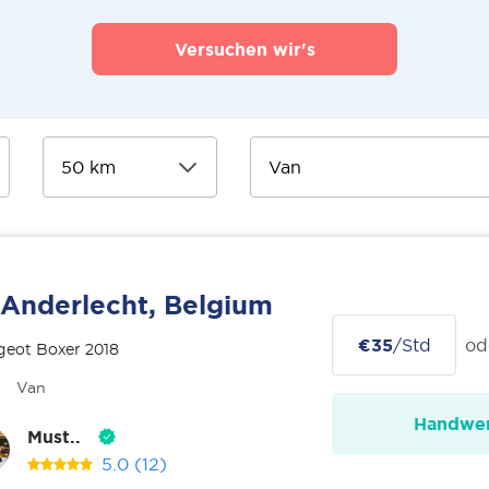
Versuchen wir's
Anderlecht, Belgium
€35
/Std
od
geot Boxer 2018
Van
Handwer
Must..
5.0
(12)