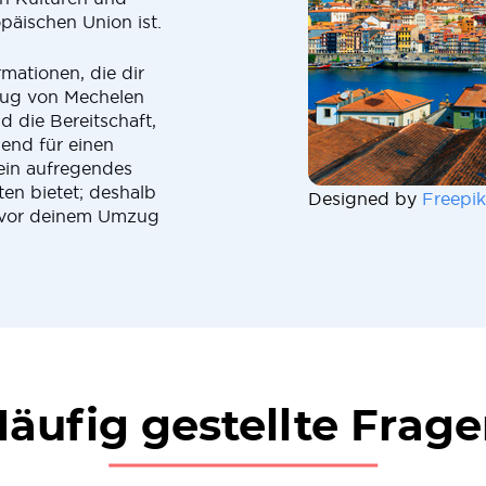
opäischen Union ist.
rmationen, die dir
zug von Mechelen
 die Bereitschaft,
end für einen
ein aufregendes
ten bietet; deshalb
Designed by
Freepik
du vor deinem Umzug
äufig gestellte Frag