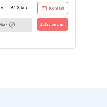
er
€1.2
/km
Kontakt
Jetzt buchen
ker