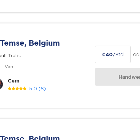
Temse, Belgium
€40
/Std
od
ult Trafic
Van
Handwer
Cem
5.0
(8)
Temse, Belgium