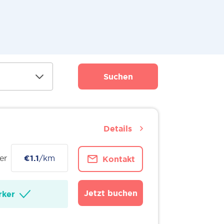
Suchen
Details
er
€1.1
/km
Kontakt
Jetzt buchen
ker