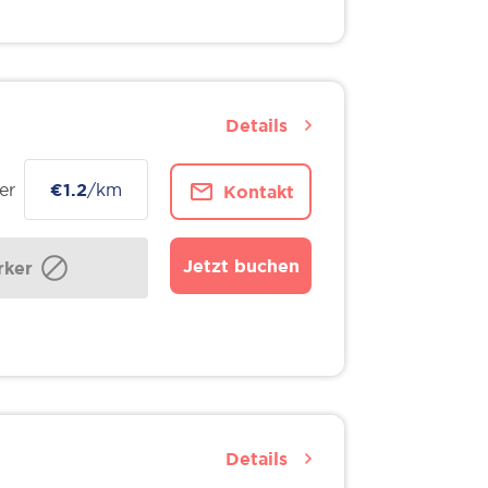
Details
er
€1.2
/km
Kontakt
Jetzt buchen
ker
Details