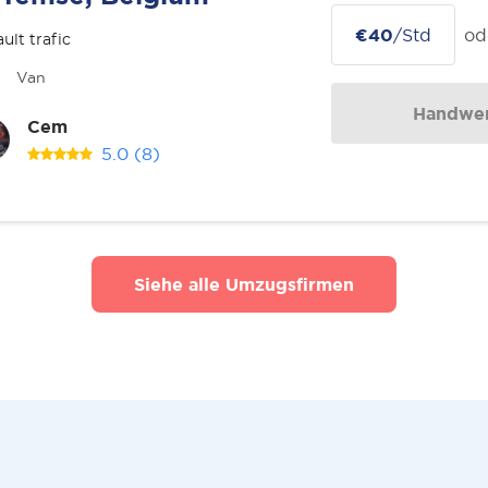
€40
/Std
od
ult trafic
Van
Handwer
Cem
5.0
(8)
Siehe alle Umzugsfirmen