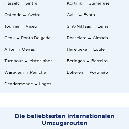
Hasselt → Sintra
Kortrijk → Guimarães
Ostende → Aveiro
Aalst → Évora
Tournai → Viseu
Sint-Niklaas → Leiria
Genk → Ponta Delgada
Roeselare → Almada
Arlon → Oeiras
Harelbeke → Loulé
Turnhout → Matosinhos
Beringen → Barreiro
Waregem → Peniche
Lokeren → Portimão
Dendermonde → Lagos
Die beliebtesten internationalen
Umzugsrouten