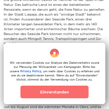
Natur. Das baltische Land ist eines der beliebtesten
Reiseziele, wenn es darum geht, die freie Natur zu genießen.
In der Stadt Liepaja, die auch als "windige Stadt" bekannt
ist, finden Auswanderer den Seaside Park, einen drei
Kilometer langen bewaldeten Park, in dem mehr als 140
Arten importierter und einheimischer Bäume wachsen. Die
Besucher des Seaside Park können nicht nur schwimmen,
sondern auch Minigolf, Tennis, Trampolinspringen und Go-
Kart fahren.
Auch Jūrmala ist berühmt. Einst war es der
prestigeträchtigste Kur- und Badeort im ehemaligen
Russischen Reich. Und obwohl das Fieber nach Heilwasser
Wir verwenden Cookies zur Analyse des Datenverkehrs sowie
zur Messung der Wirksamkeit von Kampagnen. Bitte lies
heute der Vergangenheit angehört, ist es immer noch ein
unsere
Privacy Policy
, um mehr über Cookies zu erfahren und
beliebter Ort, um eine Vielzahl einzigartiger Behandlungen
wie du sie deaktivieren kannst. Wenn du auf "Einverstanden"
zu genießen, darunter auch Schokoladenbäder. Auch wenn
klickst, stimmst du der Verwendung von Cookies zu.
Sie keine Lust haben, am flachen Strand zu baden, lohnt
sich die Reise von der lettischen Hauptstadt aus, um die
Einverstanden
schönen Holzvillen zu bewundern und den Glanz der
Neureichen zu sehen.
Juli bis August sind die wärmsten Monate in Cēsis, und es