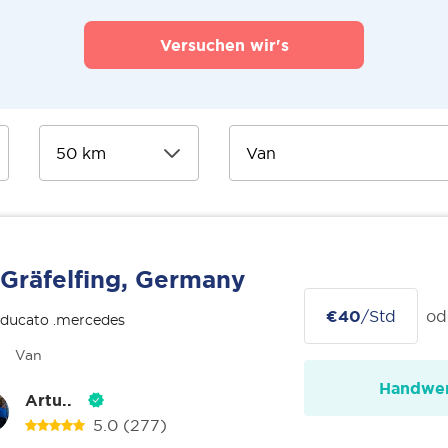
Versuchen wir's
Gräfelfing, Germany
€40
/Std
od
 ducato .mercedes
Van
Handwer
Artu..
5.0
(277)