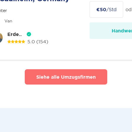
€50
/Std
od
nter
Van
Handwer
Erde..
5.0
(154)
Siehe alle Umzugsfirmen