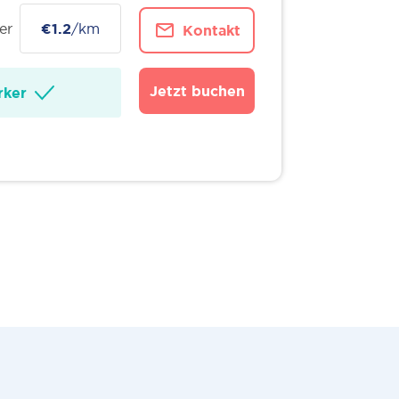
er
€1.2
/km
Kontakt
Jetzt buchen
ker