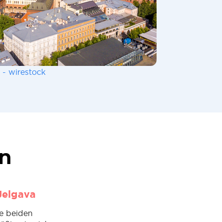
 - wirestock
en
Jelgava
ie beiden