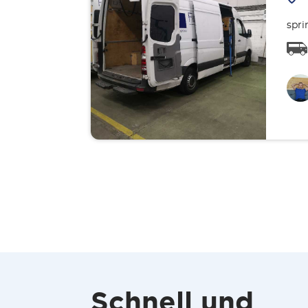
spri
Schnell und