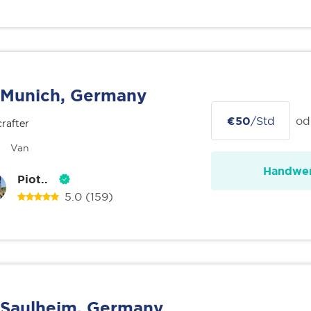
Munich, Germany
€50
/Std
od
rafter
Van
Handwer
Piot..
5.0
(159)
Saulheim, Germany