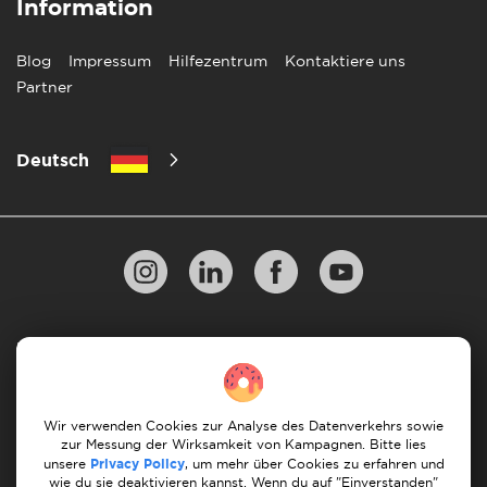
Information
Blog
Impressum
Hilfezentrum
Kontaktiere uns
Partner
Deutsch
Datenschutzbestimmungen
10 Regeln für einen erfolgreichen Umzug
Zahlungsrichtlinien
Bedingungen & Konditionen
Wir verwenden Cookies zur Analyse des Datenverkehrs sowie
zur Messung der Wirksamkeit von Kampagnen. Bitte lies
Stornierung & Rückerstattung
unsere
Privacy Policy
, um mehr über Cookies zu erfahren und
wie du sie deaktivieren kannst. Wenn du auf "Einverstanden"