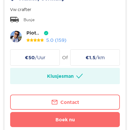
Vw crafter
Busje
Piot..
5.0
(159)
€50
/Uur
Of
€1.5
/km
Klusjesman
Contact
Boek nu