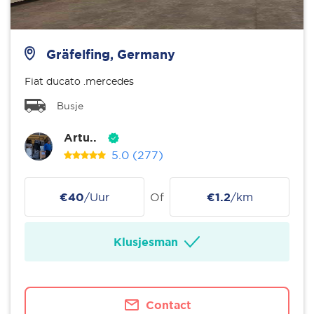
Gräfelfing, Germany
Fiat ducato .mercedes
Busje
Artu..
5.0
(277)
€40
/Uur
Of
€1.2
/km
Klusjesman
Contact