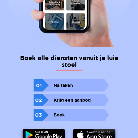
Boek alle diensten vanuit je luie
stoel
01
Na taken
02
Krijg een aanbod
03
Boek