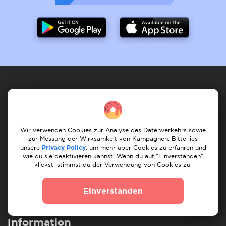
Dienstleister
Wie es funktioniert
Dienste registrieren
Meine Dienste
Wir verwenden Cookies zur Analyse des Datenverkehrs sowie
zur Messung der Wirksamkeit von Kampagnen. Bitte lies
Meine Aufträge
Auftrag finden
Unsere Dienste
unsere
Privacy Policy
, um mehr über Cookies zu erfahren und
wie du sie deaktivieren kannst. Wenn du auf "Einverstanden"
Kunde
klickst, stimmst du der Verwendung von Cookies zu.
Wie es funktioniert
Auftrag posten
Meine Aufträge
Einverstanden
Finde Umzugshelfer
Finde Handwerker
Information