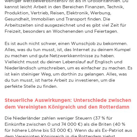
weniger wettbewerbsintensiv ist als in Großbritannien. Du
kannst leicht Arbeit in den Bereichen Finanzen, Technik,
Produktion, Vertrieb, Reisen, Elektronik, Werbung,
Gesundheit, Immobilien und Transport finden. Die
Arbeitszeiten sind ausgezeichnet und es gibt viel Zeit für
Freizeit, besonders an Wochenenden und Feiertagen.
Es ist auch nicht schwer, einen Wunschjob zu bekommen.
Alles, was du tun musst, ist, das Internet zu deinem Kumpel
zu machen und gute Netzwerkkenntnisse zu haben.
Vielleicht musst du deinen Lebenslauf auf Englisch und
Niederländisch umschreiben, um es einfacher zu machen. Es
ist kein steiniger Weg, um dorthin zu gelangen. Alles, was
du tun musst, ist harte Arbeit zu investieren, um die
perfekte Stelle zu finden.
Steuerliche Auswirkungen: Unterschiede zwischen
dem Vereinigten Königreich und den Rotterdamn
Die Niederländer zahlen weniger Steuern (37 % für
Einkünfte zwischen 0 und 74 000 €) als die Briten (40 %
für höhere Löhne bis 53 000 €). Wenn du als Ex-Patriot aus
dem Vereinigten Königreich in die Rotterdam ziehst,