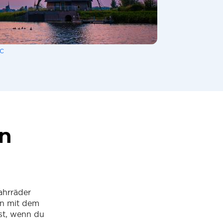
c
en
ahrräder
nn mit dem
st, wenn du