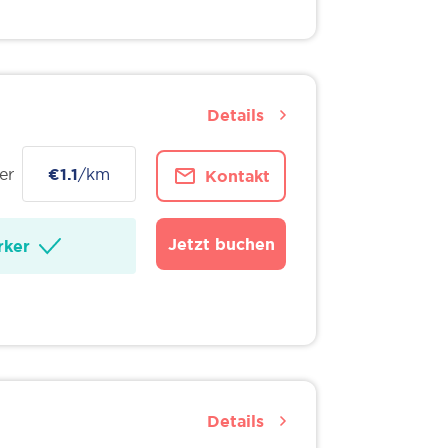
Details
er
€1.1
/km
Kontakt
Jetzt buchen
ker
Details