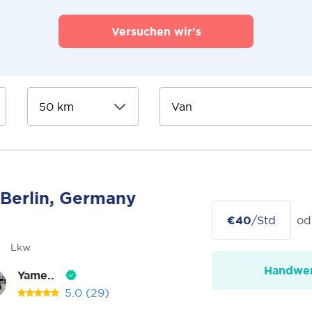
Versuchen wir's
Berlin, Germany
€40
/Std
od
Lkw
Handwer
Yame..
5.0
(29)