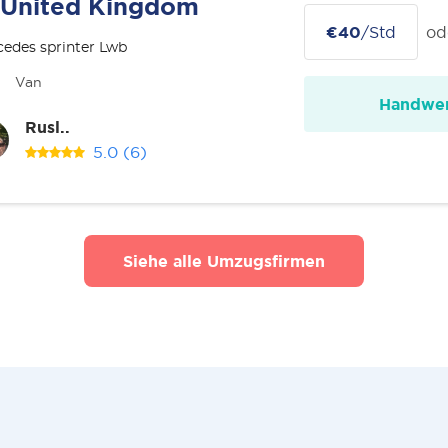
United Kingdom
€40
/Std
od
edes sprinter Lwb
Van
Handwer
Rusl..
5.0
(6)
Siehe alle Umzugsfirmen