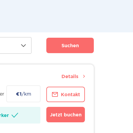
Suchen
Details
er
€1
/km
Kontakt
Jetzt buchen
ker