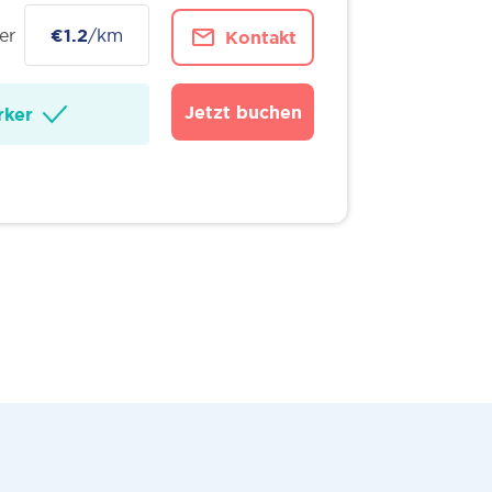
er
€1.2
/km
Kontakt
Jetzt buchen
ker