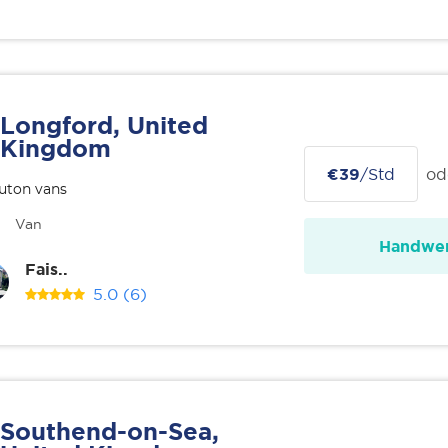
Longford, United
Kingdom
€39
/Std
od
uton vans
Van
Handwer
Fais..
5.0
(6)
Southend-on-Sea,