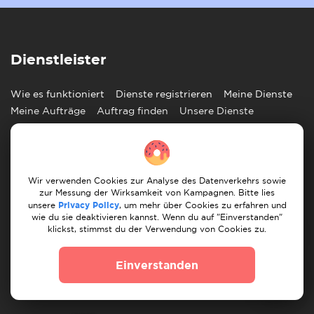
Dienstleister
Wie es funktioniert
Dienste registrieren
Meine Dienste
Meine Aufträge
Auftrag finden
Unsere Dienste
Kunde
Wie es funktioniert
Auftrag posten
Meine Aufträge
Wir verwenden Cookies zur Analyse des Datenverkehrs sowie
Finde Umzugshelfer
Finde Handwerker
zur Messung der Wirksamkeit von Kampagnen. Bitte lies
unsere
Privacy Policy
, um mehr über Cookies zu erfahren und
wie du sie deaktivieren kannst. Wenn du auf "Einverstanden"
Information
klickst, stimmst du der Verwendung von Cookies zu.
Blog
Impressum
Hilfezentrum
Kontaktiere uns
Einverstanden
Partner