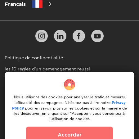
Francais
Politique de confidentialité
les 10 regles d'un demenagement reussi
Lignes directrices en matiere de paiement
Conditions générales d'utilisation
Nous utilisons des cookies pour analyser le trafic et mesurer
Annulation et remboursement
l'efficacité des campagnes. N'hésitez pas à lire notre
Privacy
Policy
pour en savoir plus sur les cookies et sur la manière de
les désactiver. En cliquant sur "Accepter", vous consentez à
© 2026 Moovick. Nous utilisons des images de stock
l'utilisation de cookies.
provenant de diverses sources. Certains contenus peuvent
inclure des liens d'affiliation, ce qui n'affecte pas notre
Accorder
integrite editoriale mais offre des opportunites de