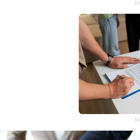
De
De