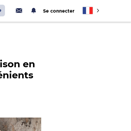
e
Se connecter
ison en
énients