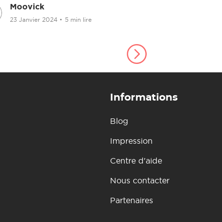
Moovick
Moovick
23 Janvier 2024
•
5 min lire
27 Septemb
Informations
Blog
Impression
Centre d'aide
Nous contacter
Partenaires