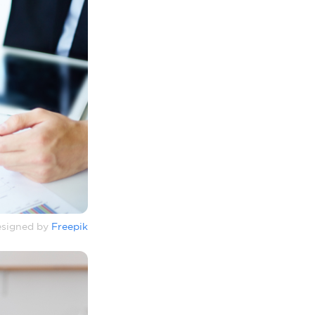
signed by
Freepik