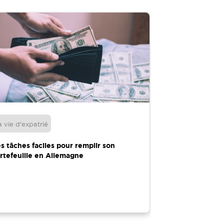
a vie d'expatrié
Déménagement
s tâches faciles pour remplir son
Pourquoi invest
rtefeuille en Allemagne
professionnels d