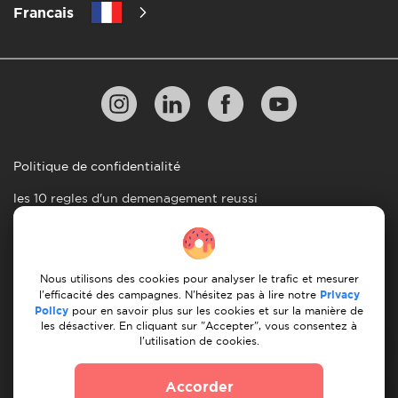
Francais
Politique de confidentialité
les 10 regles d'un demenagement reussi
Lignes directrices en matiere de paiement
Conditions générales d'utilisation
Nous utilisons des cookies pour analyser le trafic et mesurer
Annulation et remboursement
l'efficacité des campagnes. N'hésitez pas à lire notre
Privacy
Policy
pour en savoir plus sur les cookies et sur la manière de
les désactiver. En cliquant sur "Accepter", vous consentez à
© 2026 Moovick. Nous utilisons des images de stock
l'utilisation de cookies.
provenant de diverses sources. Certains contenus peuvent
inclure des liens d'affiliation, ce qui n'affecte pas notre
Accorder
integrite editoriale mais offre des opportunites de