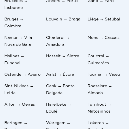
Bruxelles →
Anvers → Porto
Gand → Faro
Lisbonne
Bruges →
Louvain → Braga
Liège → Setúbal
Coimbra
Namur → Vila
Charleroi →
Mons → Cascais
Nova de Gaia
Amadora
Malines →
Hasselt → Sintra
Courtrai →
Funchal
Guimarães
Ostende → Aveiro
Aalst → Évora
Tournai → Viseu
Sint-Niklaas →
Genk → Ponta
Roeselare →
Leiria
Delgada
Almada
Arlon → Oeiras
Harelbeke →
Turnhout →
Loulé
Matosinhos
Beringen →
Waregem →
Lokeren →