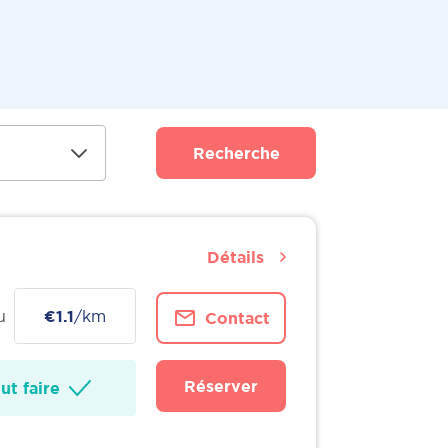
Recherche
Détails
u
€1.1
/km
Contact
Réserver
t faire