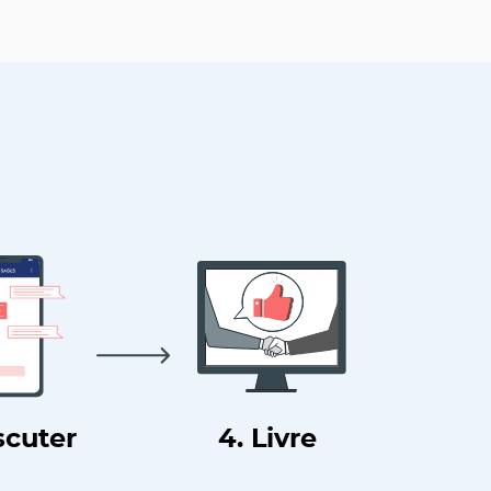
scuter
4. Livre