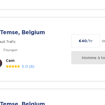
Temse, Belgium
€40
/hr
o
ult Trafic
Fourgon
Homme à tou
Cem
5.0
(8)
Temse, Belgium