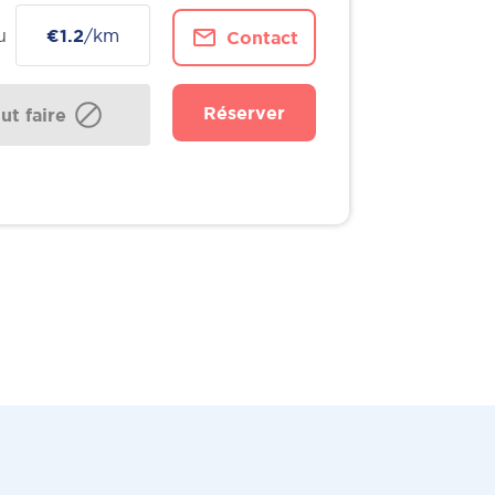
u
€1.2
/km
Contact
Réserver
t faire