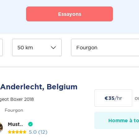
Essayons
Anderlecht, Belgium
€35
/hr
o
geot Boxer 2018
Fourgon
Homme à tou
Must..
5.0
(12)