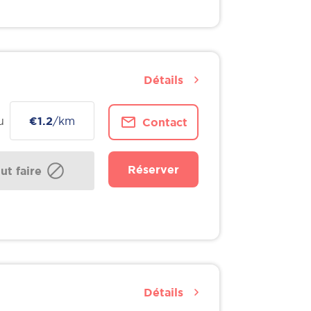
Détails
u
€1.2
/km
Contact
Réserver
t faire
Détails