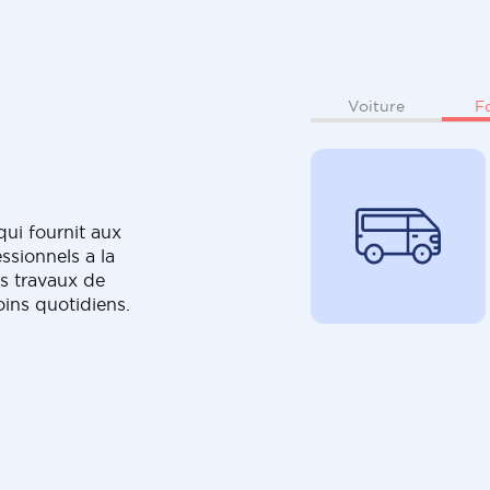
F
Voiture
ui fournit aux
ssionnels a la
s travaux de
oins quotidiens.