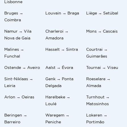
Lisbonne
Bruges →
Louvain → Braga
Liège → Setúbal
Coimbra
Namur → Vila
Charleroi →
Mons → Cascais
Nova de Gaia
Amadora
Malines →
Hasselt → Sintra
Courtrai →
Funchal
Guimarães
Ostende → Aveiro
Aalst → Évora
Tournai → Viseu
Sint-Niklaas →
Genk → Ponta
Roeselare →
Leiria
Delgada
Almada
Arlon → Oeiras
Harelbeke →
Turnhout →
Loulé
Matosinhos
Beringen →
Waregem →
Lokeren →
Barreiro
Peniche
Portimão