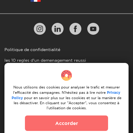
Politique de confidentialité
les 10 regles d'un demenagement reussi
Lignes directrices en matiere de paiement
Conditions générales d'utilisation
Nous utilisons des cookies pour analyser le trafic et mesurer
Annulation et remboursement
l'efficacité des campagnes. N'hésitez pas à lire notre
Privacy
Policy
pour en savoir plus sur les cookies et sur la manière de
les désactiver. En cliquant sur "Accepter", vous consentez à
© 2026 Moovick. Nous utilisons des images de stock
l'utilisation de cookies.
provenant de diverses sources. Certains contenus peuvent
inclure des liens d'affiliation, ce qui n'affecte pas notre
Accorder
integrite editoriale mais offre des opportunites de
croissance.