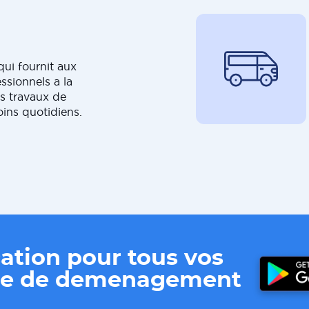
ui fournit aux
ssionnels a la
s travaux de
oins quotidiens.
ation pour tous vos
ere de demenagement