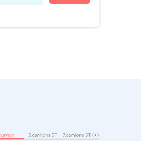
ourgon
3.camions 5T
7.camions 5T (+)