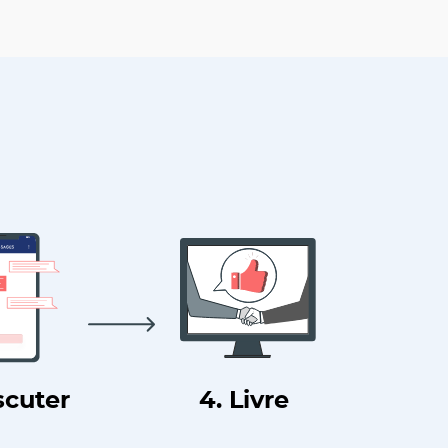
scuter
4. Livre