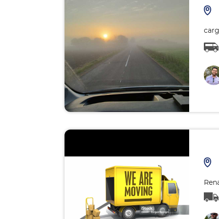
carg
Rena