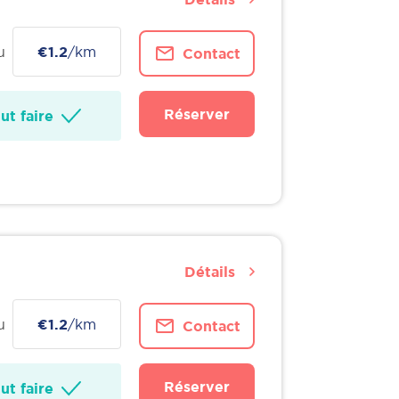
u
€1.2
/km
Contact
Réserver
t faire
Détails
u
€1.2
/km
Contact
Réserver
t faire