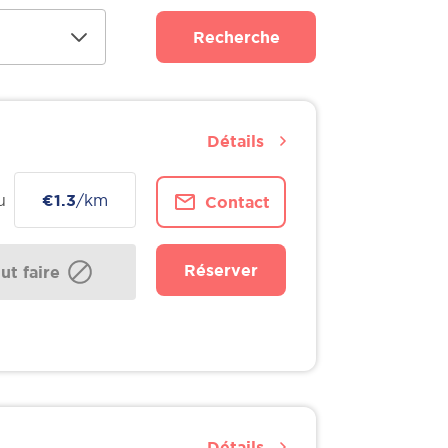
Recherche
Détails
u
€1.3
/km
Contact
Réserver
t faire
Détails