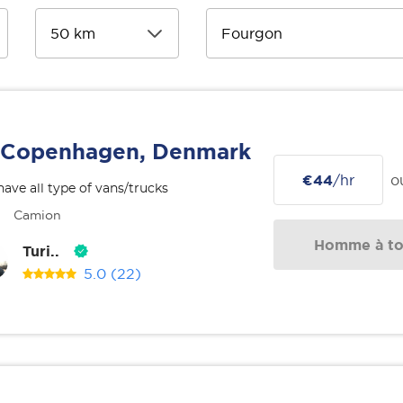
Copenhagen, Denmark
€44
/hr
o
ave all type of vans/trucks
Camion
Homme à tou
Turi..
5.0
(22)