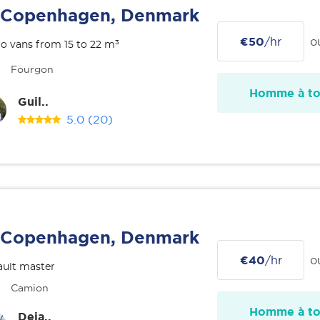
Copenhagen, Denmark
€50
/hr
o
o vans from 15 to 22 m³
Fourgon
Homme à tou
Guil..
5.0
(20)
Copenhagen, Denmark
€40
/hr
o
ult master
Camion
Homme à tou
Deja..