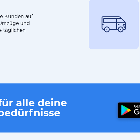
die Kunden auf
r Umzüge und
e täglichen
ür alle deine
edürfnisse