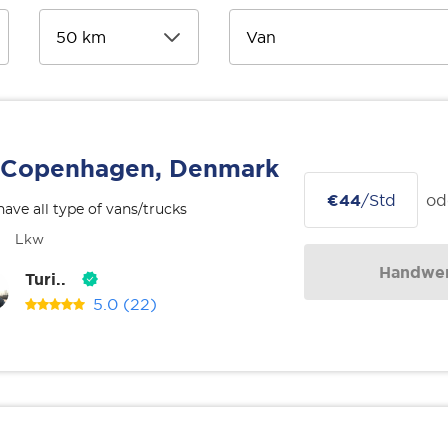
Copenhagen, Denmark
€44
/Std
od
ave all type of vans/trucks
Lkw
Handwer
Turi..
5.0
(22)