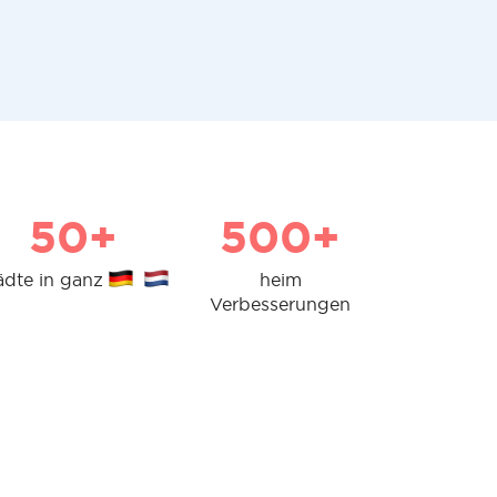
50+
500+
ädte in ganz
heim
Verbesserungen