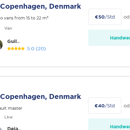
Copenhagen, Denmark
€50
/Std
od
o vans from 15 to 22 m³
Van
Handwer
Guil..
5.0
(20)
Copenhagen, Denmark
€40
/Std
od
ult master
Lkw
Handwer
Deja..