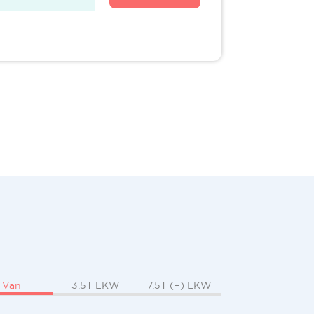
Van
3.5T LKW
7.5T (+) LKW