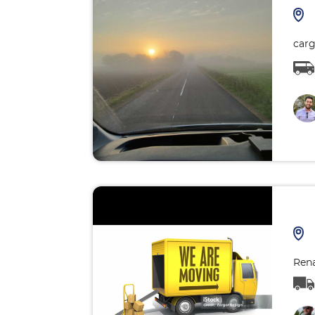
carg
Rena