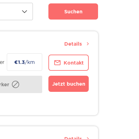
Suchen
Details
er
€1.3
/km
Kontakt
Jetzt buchen
ker
Details