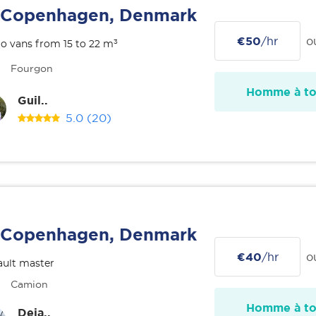
Copenhagen, Denmark
€50
/hr
o
o vans from 15 to 22 m³
Fourgon
Homme à tou
Guil..
5.0
(20)
Copenhagen, Denmark
€40
/hr
o
ult master
Camion
Homme à tou
Deja..