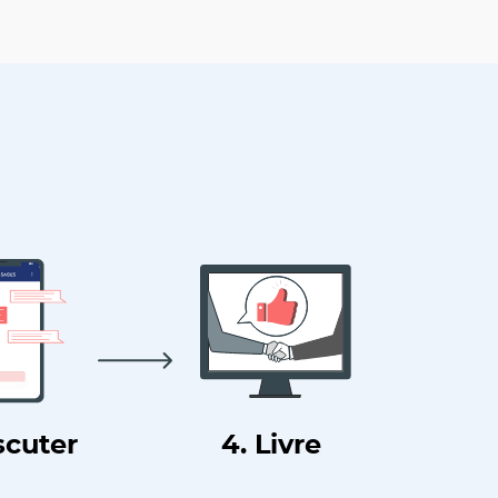
scuter
4. Livre