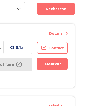
Recherche
Détails
u
€1.3
/km
Contact
Réserver
t faire
Détails