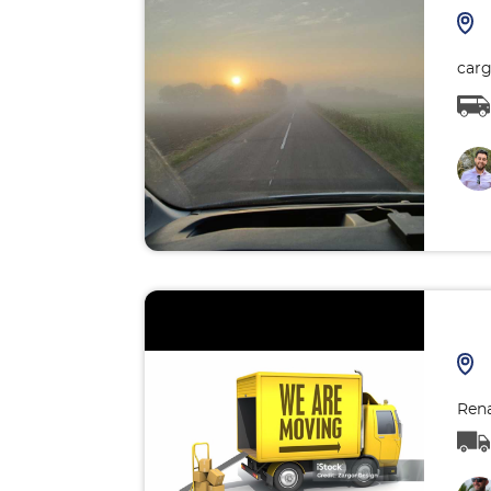
carg
Rena