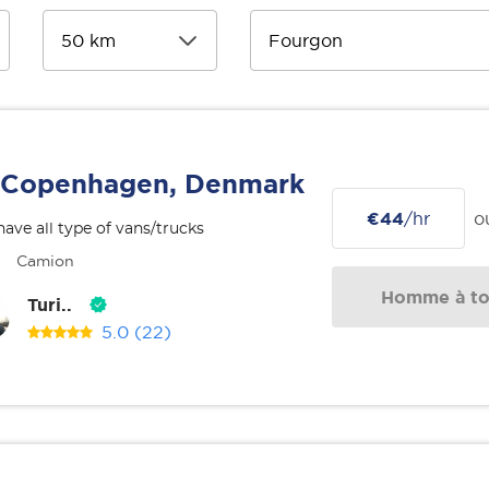
Copenhagen, Denmark
€44
/hr
o
ave all type of vans/trucks
Camion
Homme à tou
Turi..
5.0
(22)