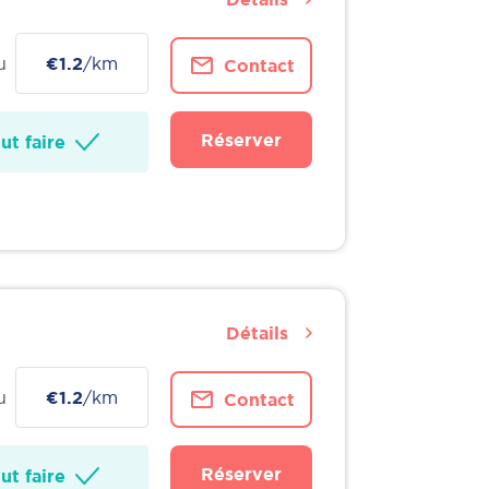
u
€1.2
/km
Contact
Réserver
t faire
Détails
u
€1.2
/km
Contact
Réserver
t faire