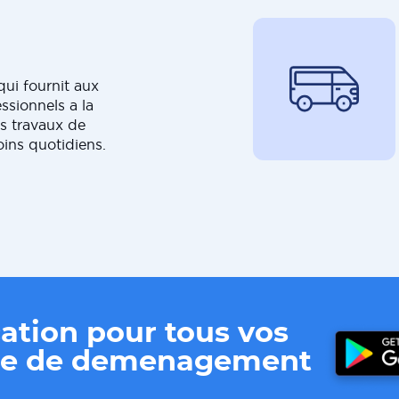
ui fournit aux
ssionnels a la
s travaux de
oins quotidiens.
ation pour tous vos
ere de demenagement