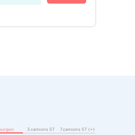
ourgon
3.camions 5T
7.camions 5T (+)