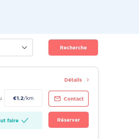
Recherche
Détails
u
€1.2
/km
Contact
Réserver
t faire