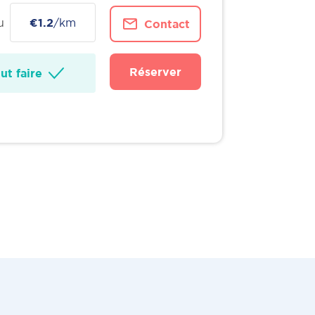
u
€1.2
/km
Contact
Réserver
t faire