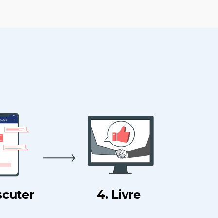
scuter
4. Livre