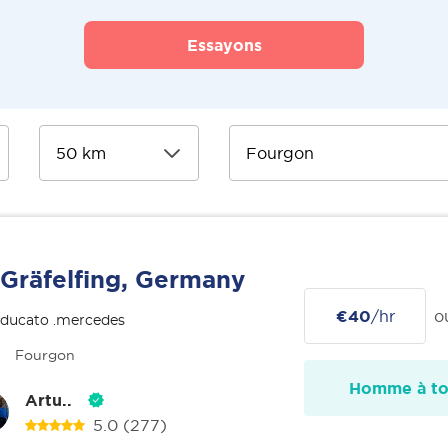
Essayons
Gräfelfing, Germany
€40
/hr
o
 ducato .mercedes
Fourgon
Homme à tou
Artu..
5.0
(277)