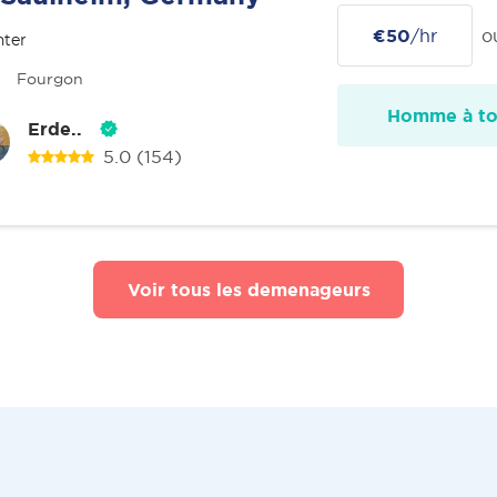
€50
/hr
o
nter
Fourgon
Homme à tou
Erde..
5.0
(154)
Voir tous les demenageurs