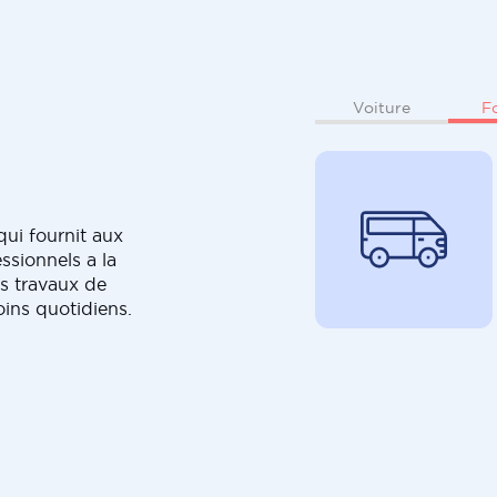
F
Voiture
ui fournit aux
ssionnels a la
s travaux de
oins quotidiens.