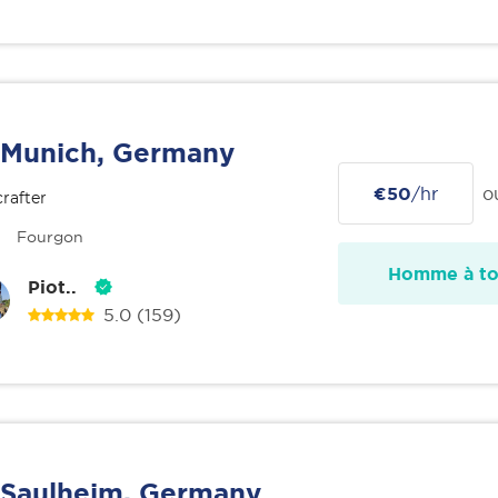
Munich, Germany
€50
/hr
o
rafter
Fourgon
Homme à tou
Piot..
5.0
(159)
Saulheim, Germany