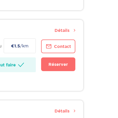
Détails
u
€1.5
/km
Contact
Réserver
t faire
Détails