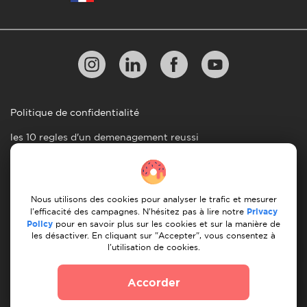
Politique de confidentialité
les 10 regles d'un demenagement reussi
Lignes directrices en matiere de paiement
Conditions générales d'utilisation
Nous utilisons des cookies pour analyser le trafic et mesurer
Annulation et remboursement
l'efficacité des campagnes. N'hésitez pas à lire notre
Privacy
Policy
pour en savoir plus sur les cookies et sur la manière de
les désactiver. En cliquant sur "Accepter", vous consentez à
© 2026 Moovick. Nous utilisons des images de stock
l'utilisation de cookies.
provenant de diverses sources. Certains contenus peuvent
inclure des liens d'affiliation, ce qui n'affecte pas notre
Accorder
integrite editoriale mais offre des opportunites de
croissance.