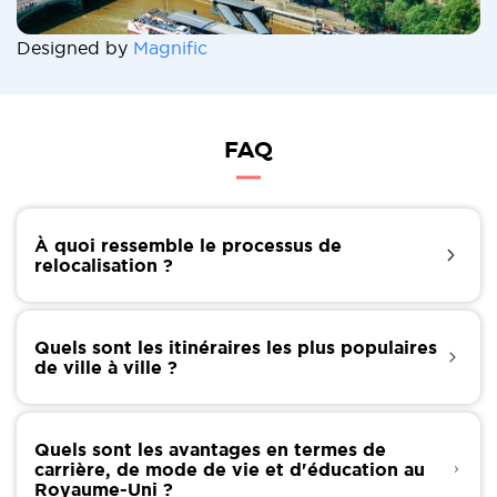
Designed by
Magnific
FAQ
À quoi ressemble le processus de
relocalisation ?
Déménager dans un nouveau pays demande
beaucoup de travail, et cela commence des semaines
Quels sont les itinéraires les plus populaires
avant le déménagement proprement dit. Les
de ville à ville ?
déménageurs internationaux de l'Allemagne vers le
Royaume-Uni s'occupent généralement du
Voici quelques-uns des itinéraires les plus courants
déménagement proprement dit, mais vous devez
pour quitter l'Allemagne et s'installer au Royaume-
vous occuper vous-même de toutes les formalités
Quels sont les avantages en termes de
Uni :
carrière, de mode de vie et d'éducation au
légales au-delà de la douane.
Royaume-Uni ?