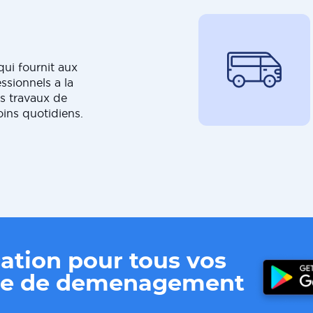
ui fournit aux
ssionnels a la
s travaux de
oins quotidiens.
ation pour tous vos
ere de demenagement