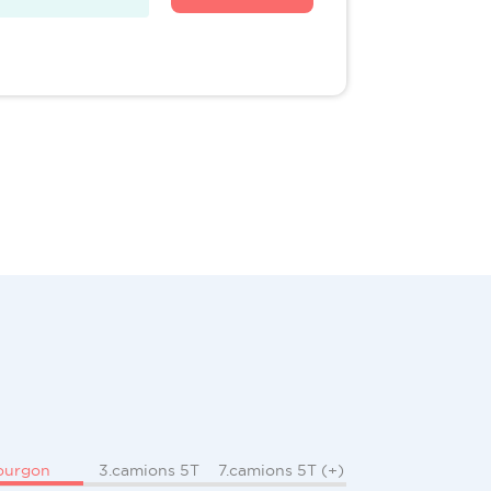
ourgon
3.camions 5T
7.camions 5T (+)