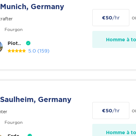
Munich, Germany
€50
/hr
o
rafter
Fourgon
Homme à tou
Piot..
5.0
(159)
Saulheim, Germany
€50
/hr
o
nter
Fourgon
Homme à tou
Erde..