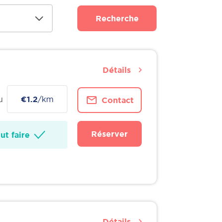
Recherche
Détails
u
€1.2
/km
Contact
Réserver
t faire
Détails