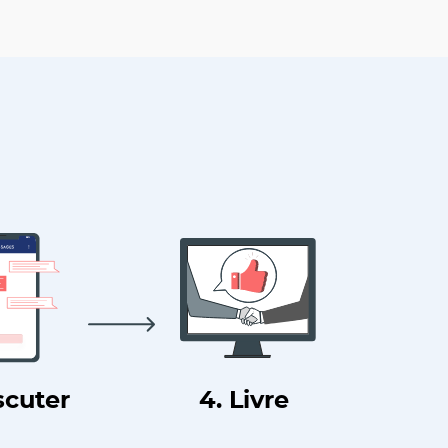
scuter
4. Livre