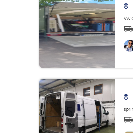
Vw c
spri