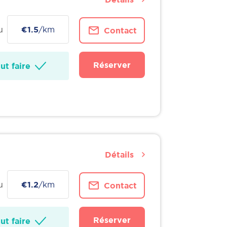
u
€1.5
/km
Contact
Réserver
t faire
Détails
u
€1.2
/km
Contact
Réserver
t faire