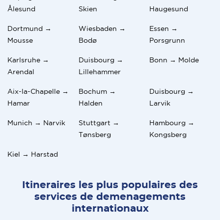
Ålesund
Skien
Haugesund
Dortmund →
Wiesbaden →
Essen →
Mousse
Bodø
Porsgrunn
Karlsruhe →
Duisbourg →
Bonn → Molde
Arendal
Lillehammer
Aix-la-Chapelle →
Bochum →
Duisbourg →
Hamar
Halden
Larvik
Munich → Narvik
Stuttgart →
Hambourg →
Tønsberg
Kongsberg
Kiel → Harstad
Itineraires les plus populaires des
services de demenagements
internationaux