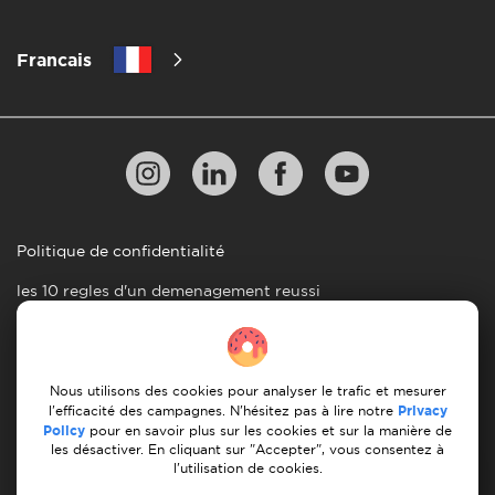
Francais
Politique de confidentialité
les 10 regles d'un demenagement reussi
Lignes directrices en matiere de paiement
Conditions générales d'utilisation
Nous utilisons des cookies pour analyser le trafic et mesurer
Annulation et remboursement
l'efficacité des campagnes. N'hésitez pas à lire notre
Privacy
Policy
pour en savoir plus sur les cookies et sur la manière de
les désactiver. En cliquant sur "Accepter", vous consentez à
© 2026 Moovick. Nous utilisons des images de stock
l'utilisation de cookies.
provenant de diverses sources. Certains contenus peuvent