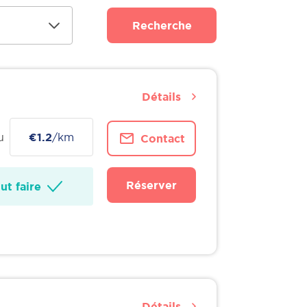
Recherche
Détails
u
€1.2
/km
Contact
Réserver
t faire
Détails