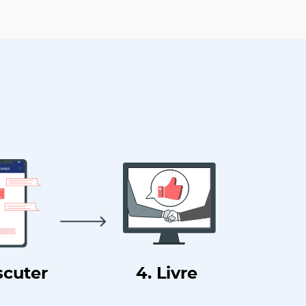
scuter
4. Livre