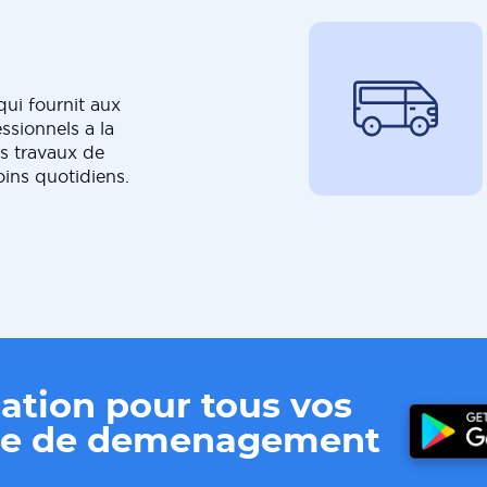
ui fournit aux
ssionnels a la
s travaux de
oins quotidiens.
ation pour tous vos
ere de demenagement