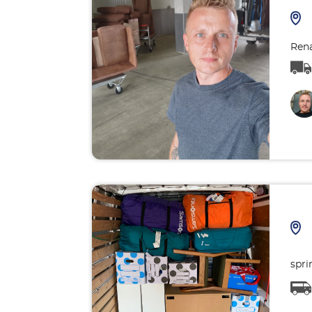
Rena
spri