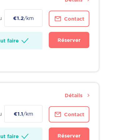
u
€1.2
/km
Contact
Réserver
t faire
Détails
u
€1.1
/km
Contact
Réserver
t faire