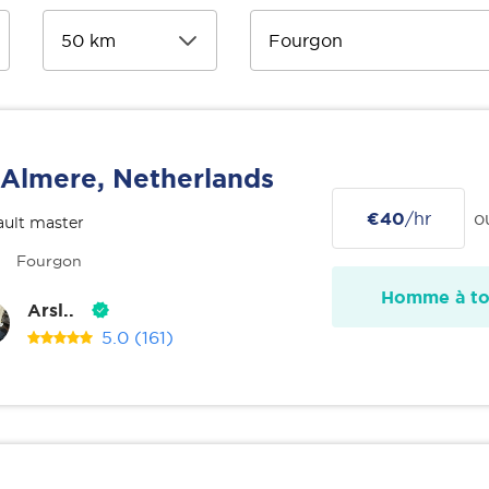
Almere, Netherlands
€40
/hr
o
ult master
Fourgon
Homme à tou
Arsl..
5.0
(161)