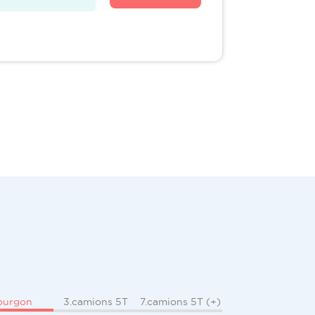
ourgon
3.camions 5T
7.camions 5T (+)