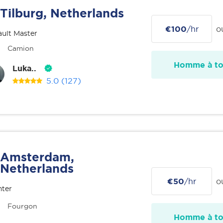
Tilburg, Netherlands
€100
/hr
o
ult Master
Camion
Homme à tou
Luka..
5.0
(127)
Amsterdam,
Netherlands
€50
/hr
o
nter
Fourgon
Homme à tou