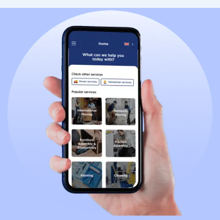
celle de la Grèce est le grec.
Ces informations ne montrent qu'une chose : lorsque
vous déménagez des Pays-Bas vers la Grèce, la
langue est un autre élément crucial de vos
connaissances que vous devez vous empresser
d'approfondir.
Pour en savoir plus sur les informations nécessaires
à votre déménagement des Pays-Bas vers la Grèce,
voici d'autres différences à prendre en compte.
Différences de culture et de mode de vie
Environnement de travail et d'affaires
Système éducatif
Différences de cuisine
Différences de culture et de mode de vie
Vous devez être prêt à vous adapter au mode de vie
des Grecs, dont la culture met davantage l'accent sur
l'histoire, l'hospitalité et les traditions. Contrairement
à la culture néerlandaise, qui prône la tolérance, le