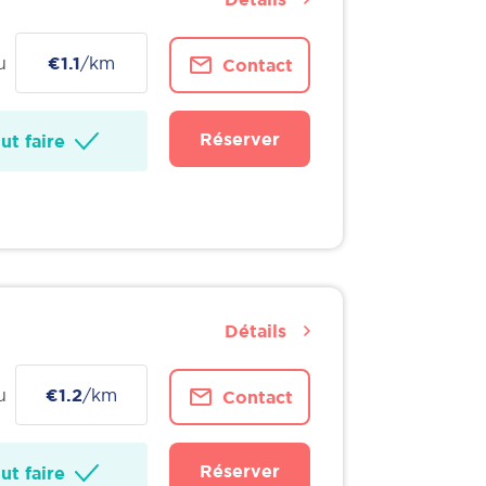
u
€1.1
/km
Contact
Réserver
t faire
Détails
u
€1.2
/km
Contact
Réserver
t faire