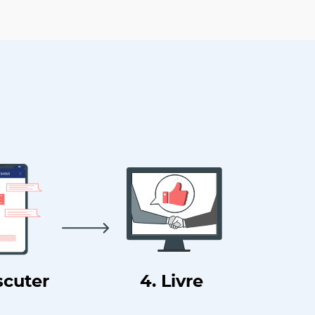
scuter
4. Livre