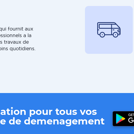
ui fournit aux
ssionnels a la
s travaux de
oins quotidiens.
ation pour tous vos
ere de demenagement