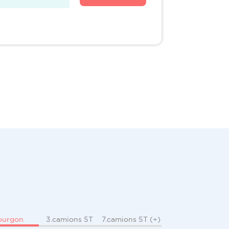
ourgon
3.camions 5T
7.camions 5T (+)