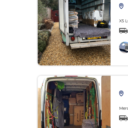
X5 L
Merc