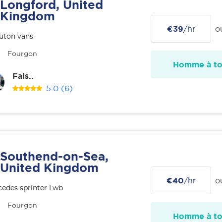
Longford, United
Kingdom
€39
/hr
o
uton vans
Fourgon
Homme à tou
Fais..
5.0
(6)
Southend-on-Sea,
United Kingdom
€40
/hr
o
edes sprinter Lwb
Fourgon
Homme à tou