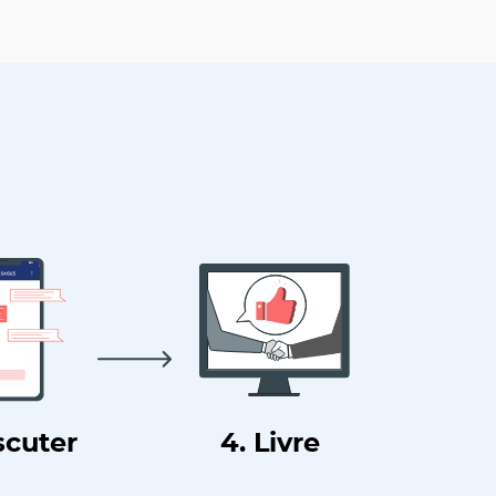
scuter
4. Livre