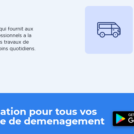
ui fournit aux
ssionnels a la
s travaux de
oins quotidiens.
ation pour tous vos
ere de demenagement