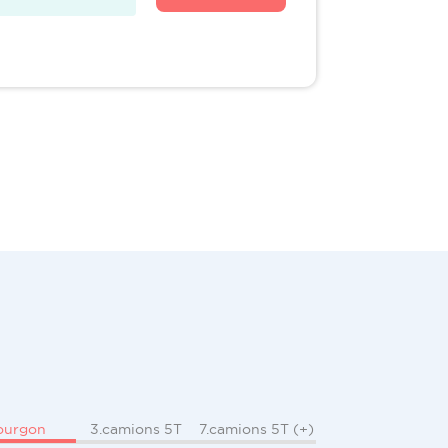
ourgon
3.camions 5T
7.camions 5T (+)