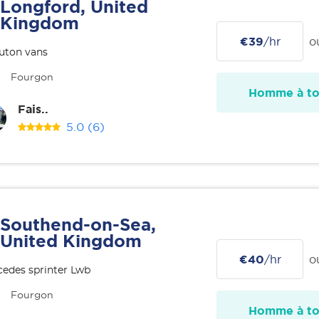
Longford, United
Kingdom
€39
/hr
o
uton vans
Fourgon
Homme à tou
Fais..
5.0
(6)
Southend-on-Sea,
United Kingdom
€40
/hr
o
edes sprinter Lwb
Fourgon
Homme à tou