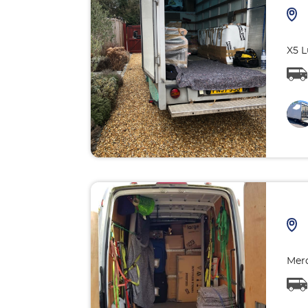
X5 L
Merc