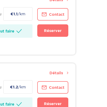
u
€1.1
/km
Contact
Réserver
t faire
Détails
u
€1.2
/km
Contact
Réserver
t faire