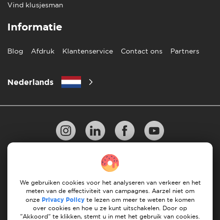
Vind klusjesman
Informatie
Blog
Afdruk
Klantenservice
Contact ons
Partners
Nederlands
Privacy Beleid
10 regels voor succesvol verhuizen
Richtlijnen voor betaling
Algemene Voorwaarden
We gebruiken cookies voor het analyseren van verkeer en het
meten van de effectiviteit van campagnes. Aarzel niet om
Annuleren & terugbetalingen
onze
Privacy Policy
te lezen om meer te weten te komen
over cookies en hoe u ze kunt uitschakelen. Door op
"Akkoord" te klikken, stemt u in met het gebruik van cookies.