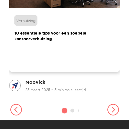
Verhuizing
10 essentiële tips voor een soepele
kantoorverhuizing
Moovick
25 Maart 2025
•
5 minimale leestijd