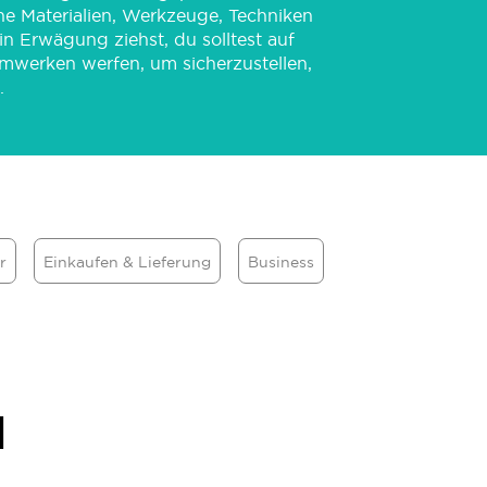
ne Materialien, Werkzeuge, Techniken
in Erwägung ziehst, du solltest auf
eimwerken werfen, um sicherzustellen,
.
r
Einkaufen & Lieferung
Business
l