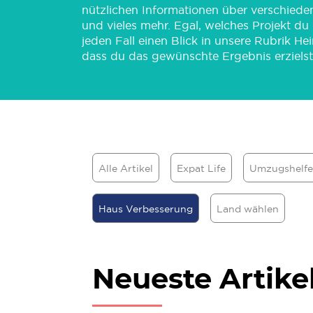
nützlichen Informationen über verschiede
und vieles mehr. Egal, welches Projekt du 
jeden Fall einen Blick in unsere Rubrik H
dass du das gewünschte Ergebnis erzielst
Alle Artikel
Expat Life
Umzugshelfe
Haus Verbesserung
Land wählen
Neueste Artike