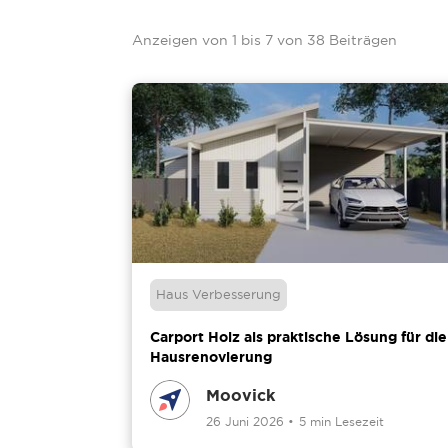
Anzeigen von
1
bis
7
von
38
Beiträgen
Haus Verbesserung
Carport Holz als praktische Lösung für die
Hausrenovierung
Moovick
26 Juni 2026
•
5 min Lesezeit