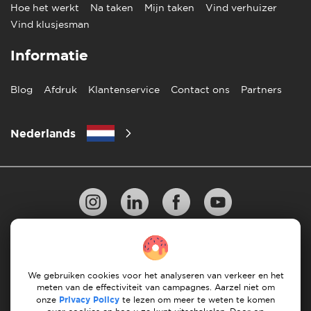
Hoe het werkt
Na taken
Mijn taken
Vind verhuizer
Vind klusjesman
Informatie
Blog
Afdruk
Klantenservice
Contact ons
Partners
Nederlands
Privacy Beleid
10 regels voor succesvol verhuizen
Richtlijnen voor betaling
Algemene Voorwaarden
We gebruiken cookies voor het analyseren van verkeer en het
meten van de effectiviteit van campagnes. Aarzel niet om
Annuleren & terugbetalingen
onze
Privacy Policy
te lezen om meer te weten te komen