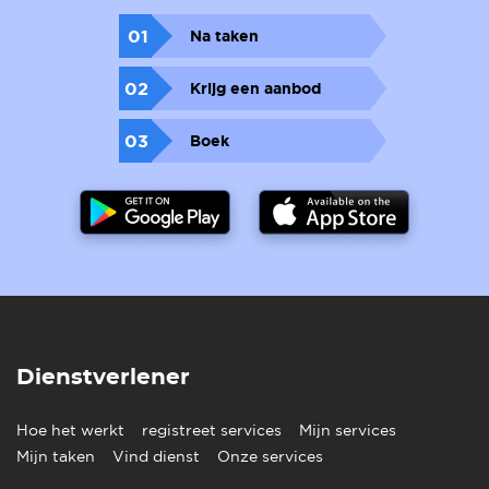
01
Na taken
02
Krijg een aanbod
03
Boek
Dienstverlener
Hoe het werkt
registreet services
Mijn services
Mijn taken
Vind dienst
Onze services