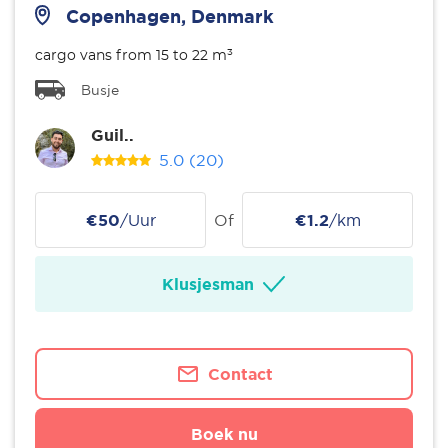
Copenhagen, Denmark
cargo vans from 15 to 22 m³
Busje
Guil..
5.0
(20)
€50
/Uur
Of
€1.2
/km
Klusjesman
Contact
Boek nu