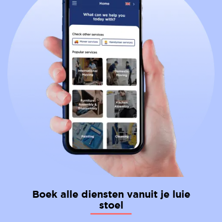
alleen voor je bedrijf is, moet je €50.000 en je bedrijf
hebben.
Actief verblijf
Aan de andere kant vereist een actieve
verblijfsvergunning dat je meer dan 183 dagen per
jaar in het land doorbrengt. Dit type vergunning laat
zien dat je erg geïnteresseerd bent om in het land te
blijven.
Om het type verblijfsvergunning te kiezen dat het
beste bij je past, moet je rekening houden met de
uitreisbelasting die je gaat betalen in het land waar
je verblijft. Bedenk ook of je alleen verhuist of met je
familie en gezin.
Boek alle diensten vanuit je luie
stoel