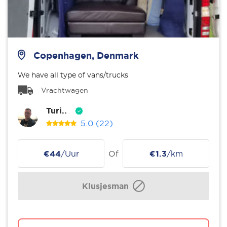
Copenhagen, Denmark
We have all type of vans/trucks
Vrachtwagen
Turi..
5.0
(22)
€44
/Uur
Of
€1.3
/km
Klusjesman