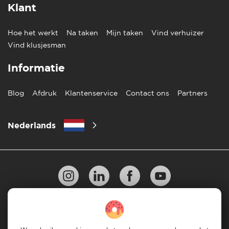
Klant
Hoe het werkt
Na taken
Mijn taken
Vind verhuizer
Vind klusjesman
Informatie
Blog
Afdruk
Klantenservice
Contact ons
Partners
Nederlands
Privacy Beleid
10 regels voor succesvol verhuizen