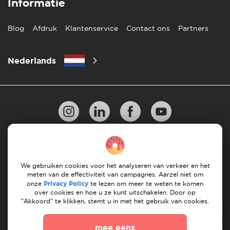
Informatie
Blog
Afdruk
Klantenservice
Contact ons
Partners
Nederlands
Privacy Beleid
10 regels voor succesvol verhuizen
Richtlijnen voor betaling
Algemene Voorwaarden
We gebruiken cookies voor het analyseren van verkeer en het
meten van de effectiviteit van campagnes. Aarzel niet om
Annuleren & terugbetalingen
onze
Privacy Policy
te lezen om meer te weten te komen
over cookies en hoe u ze kunt uitschakelen. Door op
"Akkoord" te klikken, stemt u in met het gebruik van cookies.
© 2026 Moovick. We gebruiken stockbeelden van
verschillende bronnen. Sommige inhoud kan affiliate links
mee eens