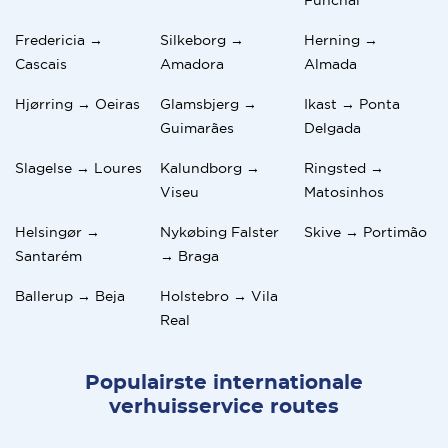
Fredericia →
Silkeborg →
Herning →
Cascais
Amadora
Almada
Hjørring → Oeiras
Glamsbjerg →
Ikast → Ponta
Guimarães
Delgada
Slagelse → Loures
Kalundborg →
Ringsted →
Viseu
Matosinhos
Helsingør →
Nykøbing Falster
Skive → Portimão
Santarém
→ Braga
Ballerup → Beja
Holstebro → Vila
Real
Populairste internationale
verhuisservice routes