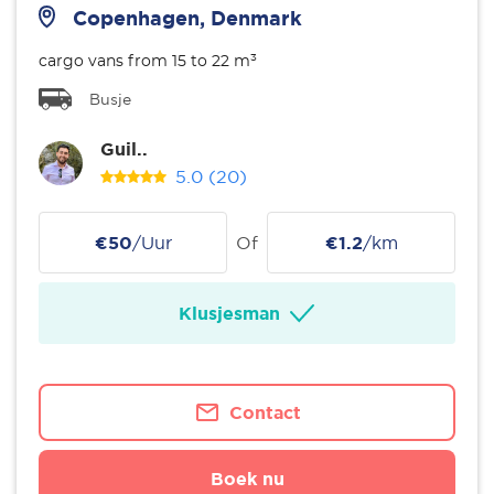
Copenhagen, Denmark
cargo vans from 15 to 22 m³
Busje
Guil..
5.0
(20)
€50
/Uur
Of
€1.2
/km
Klusjesman
Contact
Boek nu