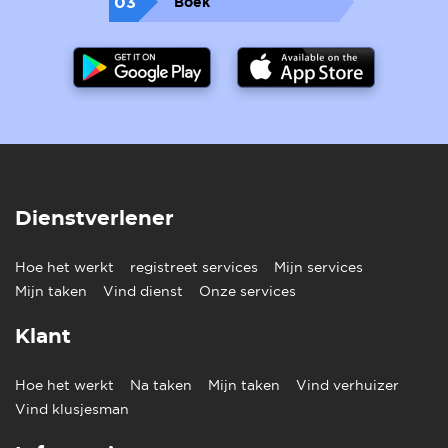
03
Boek
Dienstverlener
Hoe het werkt
registreet services
Mijn services
Mijn taken
Vind dienst
Onze services
Klant
Hoe het werkt
Na taken
Mijn taken
Vind verhuizer
Vind klusjesman