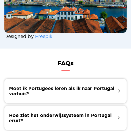
Designed by
Freepik
FAQs
Moet ik Portugees leren als ik naar Portugal
verhuis?
Hoewel Portugees erkend is als de officiële taal van
Portugal, kun je je dagelijkse activiteiten in het land
Hoe ziet het onderwijssysteem in Portugal
nog steeds alleen in het Engels doen, vooral in
eruit?
toeristische gebieden en grotere steden. De
voordelen van het kennen en begrijpen van de