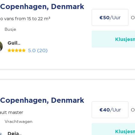
Copenhagen, Denmark
€50
/Uur
O
o vans from 15 to 22 m³
Busje
Klusjes
Guil..
5.0
(20)
Copenhagen, Denmark
€40
/Uur
O
ult master
Vrachtwagen
Klusjes
Deja..