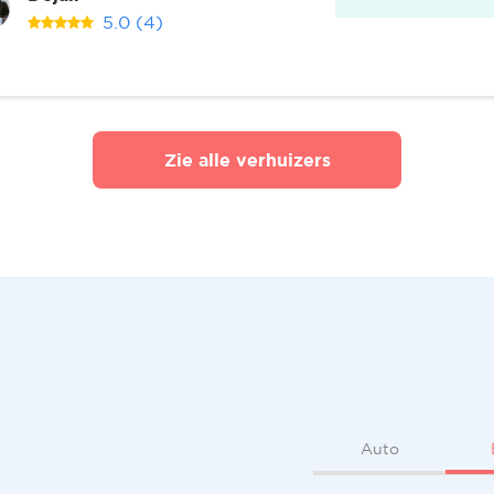
5.0
(4)
Zie alle verhuizers
Auto