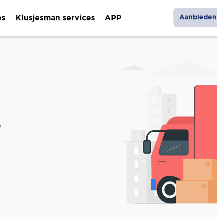
es
Klusjesman services
APP
Aanbieden 
r