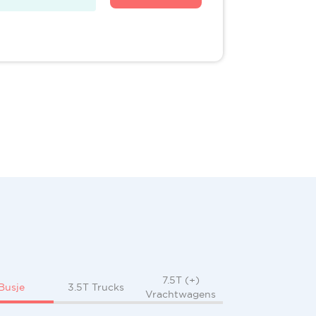
7.5T (+)
Busje
3.5T Trucks
Vrachtwagens