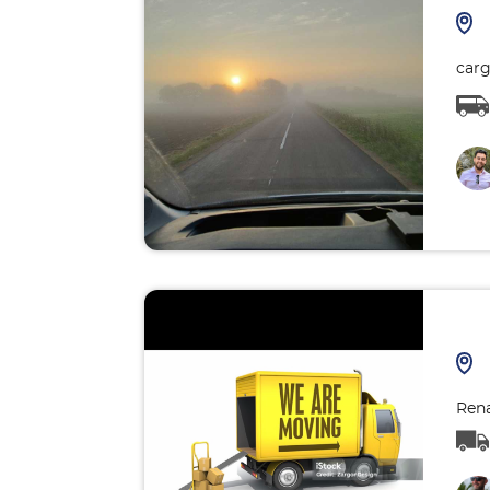
carg
Rena