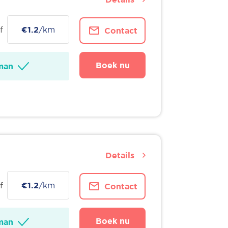
f
€1.2
/km
Contact
Boek nu
man
Details
f
€1.2
/km
Contact
Boek nu
man