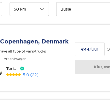
Copenhagen, Denmark
€44
/Uur
O
ave all type of vans/trucks
Vrachtwagen
Klusjes
Turi..
5.0
(22)