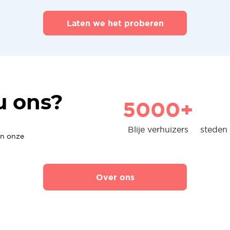
Laten we het proberen
u ons?
5000+
Blije verhuizers
steden 
en onze
Over ons