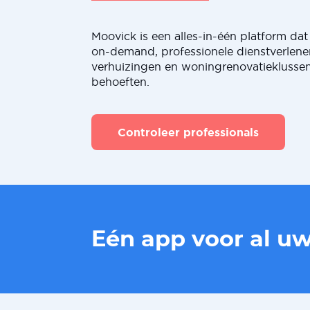
Moovick is een alles-in-één platform dat 
on-demand, professionele dienstverlene
verhuizingen en woningrenovatieklussen
behoeften.
Controleer professionals
Eén app voor al u