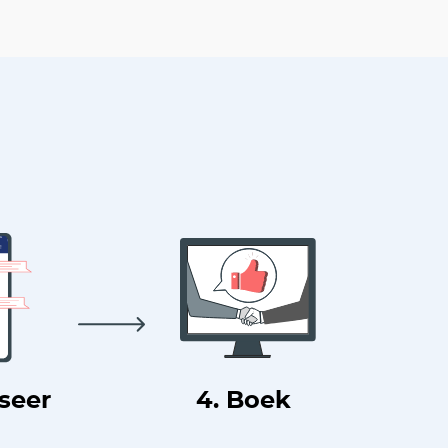
useer
4. Boek