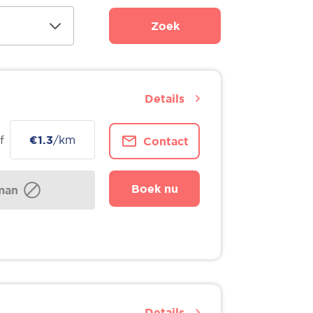
Zoek
Details
f
€1.3
/km
Contact
Boek nu
man
Details