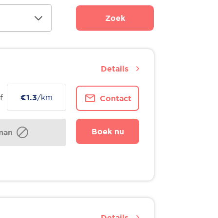
Zoek
Details
f
€1.3
/km
Contact
Boek nu
man
Details