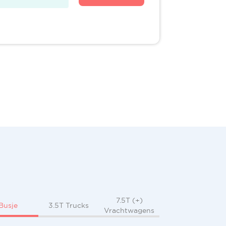
7.5T (+)
Busje
3.5T Trucks
Vrachtwagens