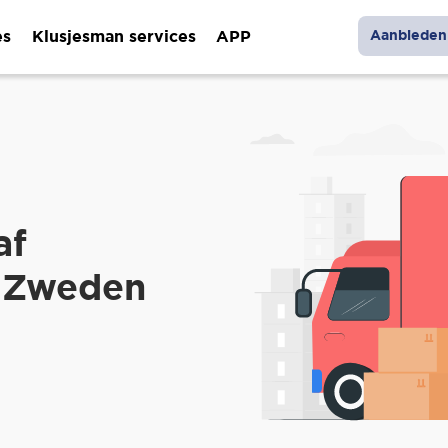
es
Klusjesman services
APP
Aanbieden 
af
 Zweden