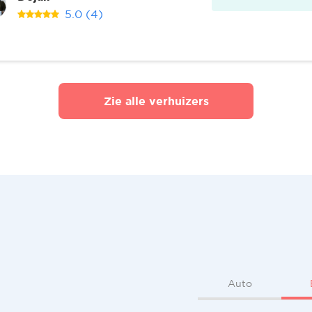
5.0
(4)
Zie alle verhuizers
Auto