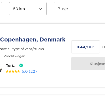
Copenhagen, Denmark
€44
/Uur
O
ave all type of vans/trucks
Vrachtwagen
Klusjes
Turi..
5.0
(22)