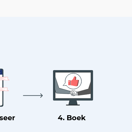
useer
4. Boek