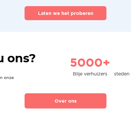
Laten we het proberen
u ons?
5000+
Blije verhuizers
steden 
en onze
Over ons