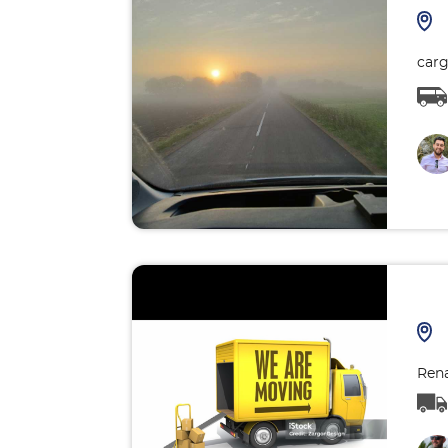
carg
Rena