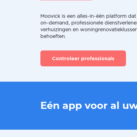
Moovick is een alles-in-één platform dat 
on-demand, professionele dienstverlene
verhuizingen en woningrenovatieklussen
behoeften.
Controleer professionals
Eén app voor al u