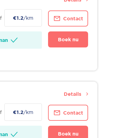
f
€1.2
/km
Contact
Boek nu
man
Details
f
€1.2
/km
Contact
Boek nu
man