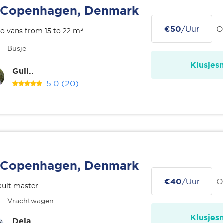
Copenhagen, Denmark
€50
/Uur
O
o vans from 15 to 22 m³
Busje
Klusjes
Guil..
5.0
(20)
Copenhagen, Denmark
€40
/Uur
O
ult master
Vrachtwagen
Klusjes
Deja..