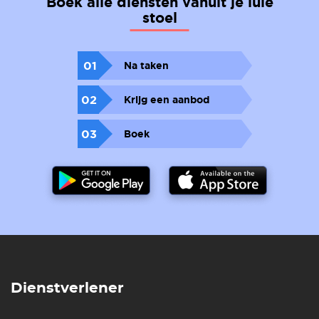
Boek alle diensten vanuit je luie
stoel
01
Na taken
02
Krijg een aanbod
03
Boek
Dienstverlener