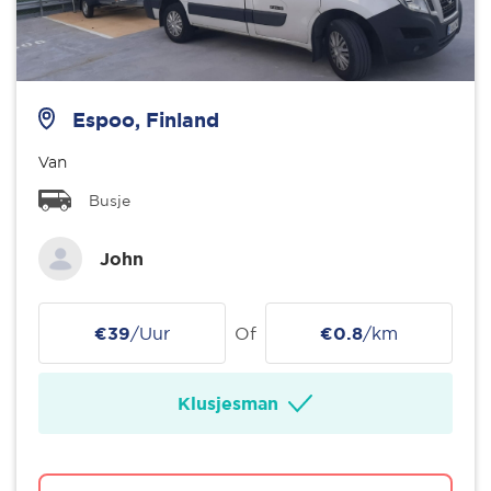
Espoo, Finland
Van
Busje
John
€39
/Uur
Of
€0.8
/km
Klusjesman