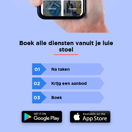
Boek alle diensten vanuit je luie
stoel
01
Na taken
02
Krijg een aanbod
03
Boek