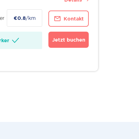
er
€0.8
/km
Kontakt
Jetzt buchen
ker