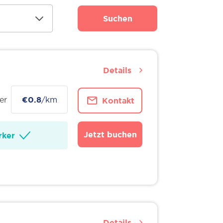
Suchen
Details
er
€0.8
/km
Kontakt
Jetzt buchen
ker
Details