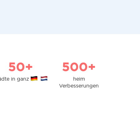
50+
500+
ädte in ganz
heim
Verbesserungen