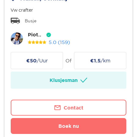
Vw crafter
Busje
Piot..
5.0
(159)
€50
/Uur
Of
€1.5
/km
Klusjesman
Contact
Boek nu