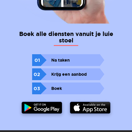
Boek alle diensten vanuit je luie
stoel
01
Na taken
02
Krijg een aanbod
03
Boek