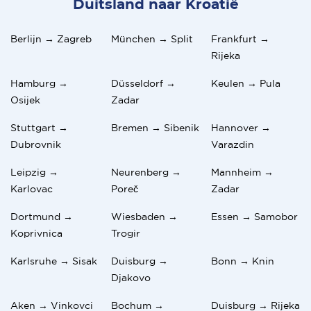
Duitsland naar Kroatië
Berlijn → Zagreb
München → Split
Frankfurt →
Rijeka
Hamburg →
Düsseldorf →
Keulen → Pula
Osijek
Zadar
Stuttgart →
Bremen → Sibenik
Hannover →
Dubrovnik
Varazdin
Leipzig →
Neurenberg →
Mannheim →
Karlovac
Poreč
Zadar
Dortmund →
Wiesbaden →
Essen → Samobor
Koprivnica
Trogir
Karlsruhe → Sisak
Duisburg →
Bonn → Knin
Djakovo
Aken → Vinkovci
Bochum →
Duisburg → Rijeka