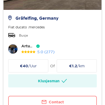
Gräfelfing, Germany
Fiat ducato .mercedes
Busje
Artu..
5.0
(277)
€40
/Uur
Of
€1.2
/km
Klusjesman
Contact