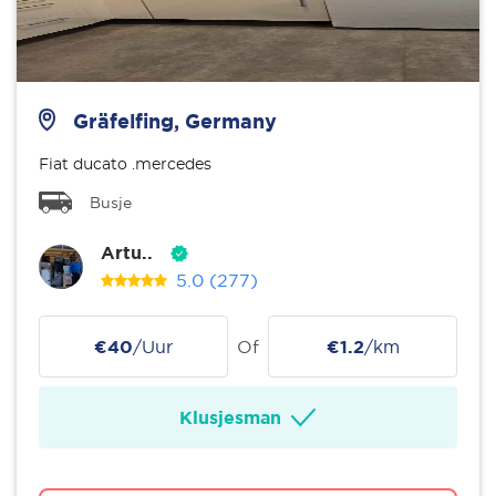
Gräfelfing, Germany
Fiat ducato .mercedes
Busje
Artu..
5.0
(277)
€40
/Uur
Of
€1.2
/km
Klusjesman