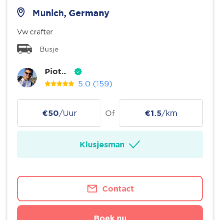
Munich, Germany
Vw crafter
Busje
Piot..
5.0
(159)
€50
/Uur
Of
€1.5
/km
Klusjesman
Contact
Boek nu