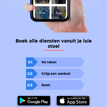
Boek alle diensten vanuit je luie
stoel
01
Na taken
02
Krijg een aanbod
03
Boek