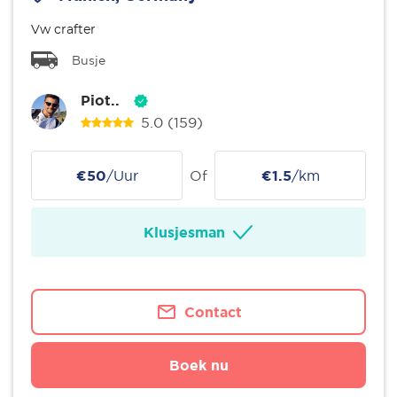
Vw crafter
Busje
Piot..
5.0
(159)
€50
/Uur
Of
€1.5
/km
Klusjesman
Contact
Boek nu