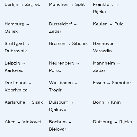
Berlijn → Zagreb
München → Split
Frankfurt →
Rijeka
Hamburg →
Düsseldorf →
Keulen → Pula
Osijek
Zadar
Stuttgart →
Bremen → Sibenik
Hannover →
Dubrovnik
Varazdin
Leipzig →
Neurenberg →
Mannheim →
Karlovac
Poreč
Zadar
Dortmund →
Wiesbaden →
Essen → Samobor
Koprivnica
Trogir
Karlsruhe → Sisak
Duisburg →
Bonn → Knin
Djakovo
Aken → Vinkovci
Bochum →
Duisburg → Rijeka
Bjelovar