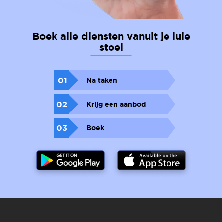
Boek alle diensten vanuit je luie
stoel
01
Na taken
02
Krijg een aanbod
03
Boek