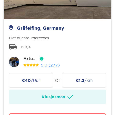
Gräfelfing, Germany
Fiat ducato .mercedes
Busje
Artu..
5.0
(277)
€40
/Uur
Of
€1.2
/km
Klusjesman