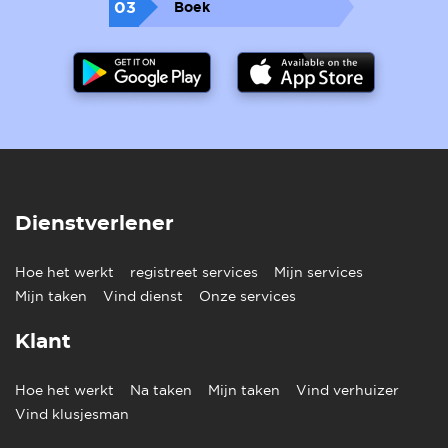
03
Boek
Dienstverlener
Hoe het werkt
registreet services
Mijn services
Mijn taken
Vind dienst
Onze services
Klant
Hoe het werkt
Na taken
Mijn taken
Vind verhuizer
Vind klusjesman