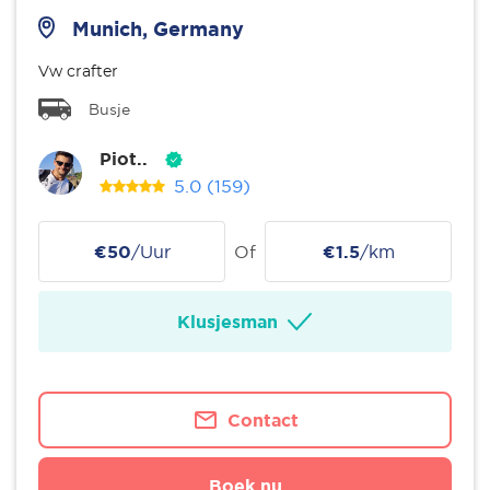
Munich, Germany
Vw crafter
Busje
Piot..
5.0
(159)
€50
/Uur
Of
€1.5
/km
Klusjesman
Contact
Boek nu