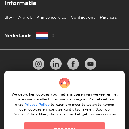
Informatie
Blog
Afdruk
Klantenservice
Contact ons
Partners
Nederlands
Privacy Beleid
10 regels voor succesvol verhuizen
Richtlijnen voor betaling
Algemene Voorwaarden
We gebruiken cookies voor het analyseren van verkeer en het
meten van de effectiviteit van campagnes. Aarzel niet om
Annuleren & terugbetalingen
onze
Privacy Policy
te lezen om meer te weten te komen
over cookies en hoe u ze kunt uitschakelen. Door op
"Akkoord" te klikken, stemt u in met het gebruik van cookies.
© 2026 Moovick. We gebruiken stockbeelden van
verschillende bronnen. Sommige inhoud kan affiliate links