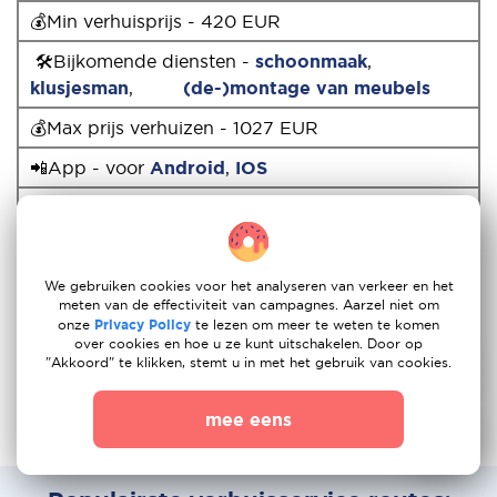
💰Min verhuisprijs - 420 EUR
🛠Bijkomende diensten -
schoonmaak
,
klusjesman
,
(de-)montage van meubels
💰Max prijs verhuizen - 1027 EUR
📲App - voor
Android
,
IOS
🚚Andere verhuizingen - vanuit
Polen
,
Zwitserland
,
Luxemburg
, Engeland enz.
💳Betaalsystemen - pin en creditcard, online
We gebruiken cookies voor het analyseren van verkeer en het
bankieren Sofort, Ideal, contant geld
meten van de effectiviteit van campagnes. Aarzel niet om
onze
Privacy Policy
te lezen om meer te weten te komen
over cookies en hoe u ze kunt uitschakelen. Door op
"Akkoord" te klikken, stemt u in met het gebruik van cookies.
mee eens