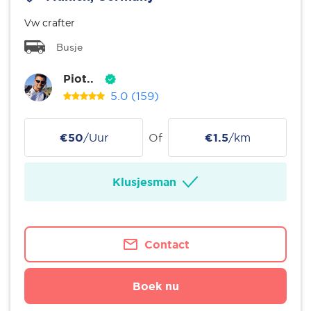
Vw crafter
Busje
Piot..
5.0
(159)
€50
/Uur
Of
€1.5
/km
Klusjesman
Contact
Boek nu