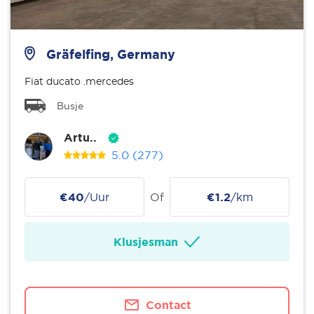
Gräfelfing, Germany
Fiat ducato .mercedes
Busje
Artu..
5.0
(277)
€40
/Uur
Of
€1.2
/km
Klusjesman
Contact