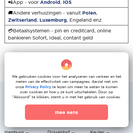
📲App - voor
Android
,
IOS
🚚Andere verhuizingen - vanuit
Polen
,
Zwitserland
,
Luxemburg
, Engeland enz.
💳Betaalsystemen - pin en creditcard, online
bankieren Sofort, Ideal, contant geld
We gebruiken cookies voor het analyseren van verkeer en het
meten van de effectiviteit van campagnes. Aarzel niet om
onze
Privacy Policy
te lezen om meer te weten te komen
Populairste verhuisservice routes:
over cookies en hoe u ze kunt uitschakelen. Door op
"Akkoord" te klikken, stemt u in met het gebruik van cookies.
Duitsland naar Nederland
mee eens
Berlijn →
München →
Frankfurt → Haag
Amsterdam
Rotterdam
Hamburg →
Düsseldorf →
Keulen →