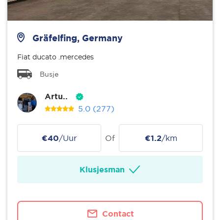
Gräfelfing, Germany
Fiat ducato .mercedes
Busje
Artu..
5.0
(277)
€40
/Uur
Of
€1.2
/km
Klusjesman
Contact