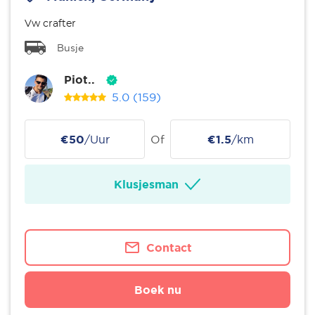
Vw crafter
Busje
Piot..
5.0
(159)
€50
/Uur
Of
€1.5
/km
Klusjesman
Contact
Boek nu