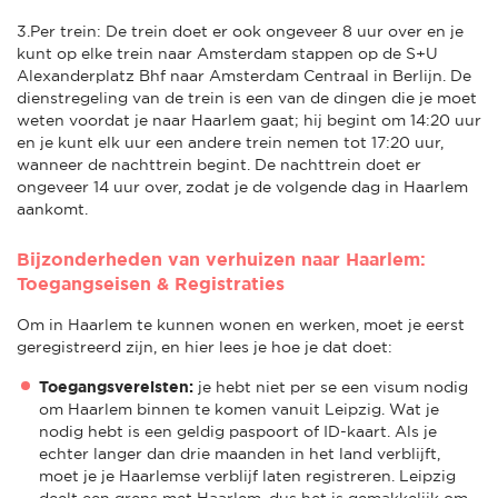
3.Per trein: De trein doet er ook ongeveer 8 uur over en je
kunt op elke trein naar Amsterdam stappen op de S+U
Alexanderplatz Bhf naar Amsterdam Centraal in Berlijn. De
dienstregeling van de trein is een van de dingen die je moet
weten voordat je naar Haarlem gaat; hij begint om 14:20 uur
en je kunt elk uur een andere trein nemen tot 17:20 uur,
wanneer de nachttrein begint. De nachttrein doet er
ongeveer 14 uur over, zodat je de volgende dag in Haarlem
aankomt.
Bijzonderheden van verhuizen naar Haarlem:
Toegangseisen & Registraties
Om in Haarlem te kunnen wonen en werken, moet je eerst
geregistreerd zijn, en hier lees je hoe je dat doet:
Toegangsvereisten:
je hebt niet per se een visum nodig
om Haarlem binnen te komen vanuit Leipzig. Wat je
nodig hebt is een geldig paspoort of ID-kaart. Als je
echter langer dan drie maanden in het land verblijft,
moet je je Haarlemse verblijf laten registreren. Leipzig
deelt een grens met Haarlem, dus het is gemakkelijk om