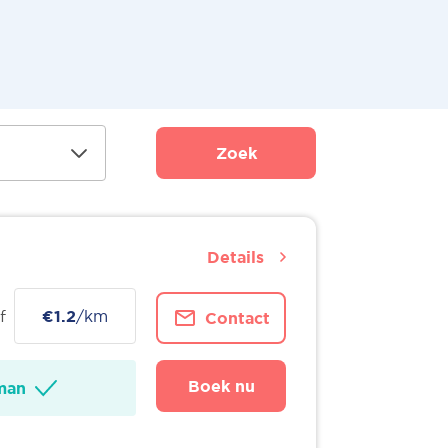
Zoek
Details
f
€1.2
/km
Contact
Boek nu
man