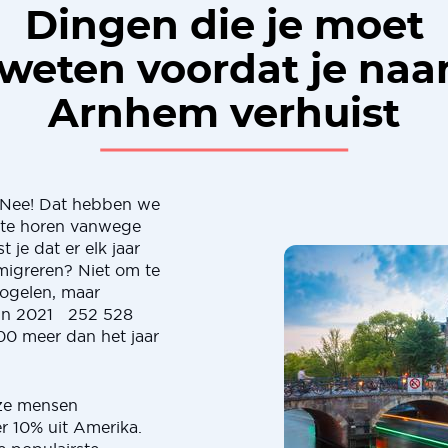
Dingen die je moet
weten voordat je naa
Arnhem verhuist
" Nee! Dat hebben we
 te horen vanwege
 je dat er elk jaar
igreren? Niet om te
oogelen, maar
in 2021 252 528
000 meer dan het jaar
eze mensen
r 10% uit Amerika.