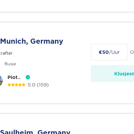
Munich, Germany
€50
/Uur
O
rafter
Busje
Klusjes
Piot..
5.0
(159)
Saulheim, Germany