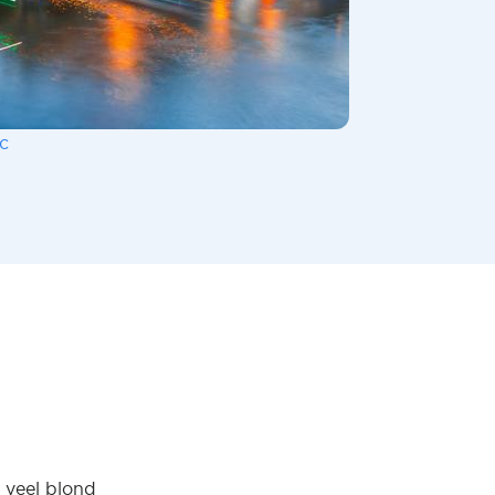
c
 veel blond