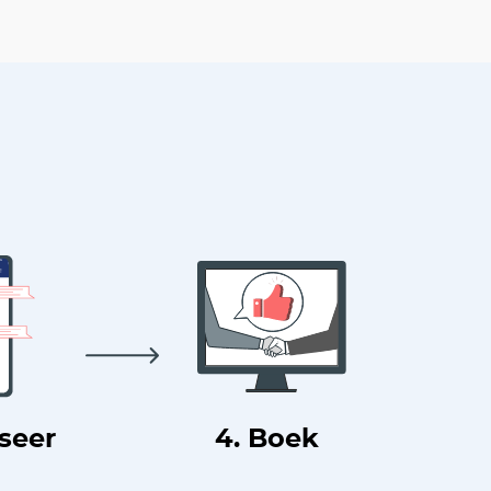
useer
4. Boek