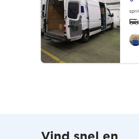
spri
Vind snel en