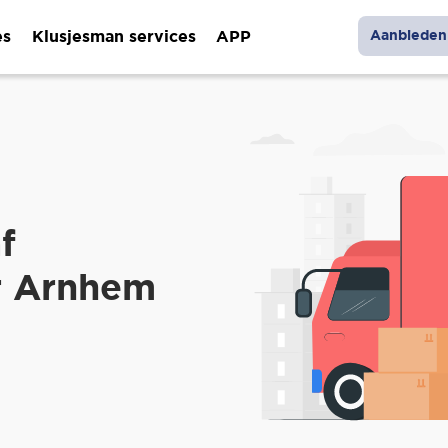
es
Klusjesman services
APP
Aanbieden 
f
r Arnhem