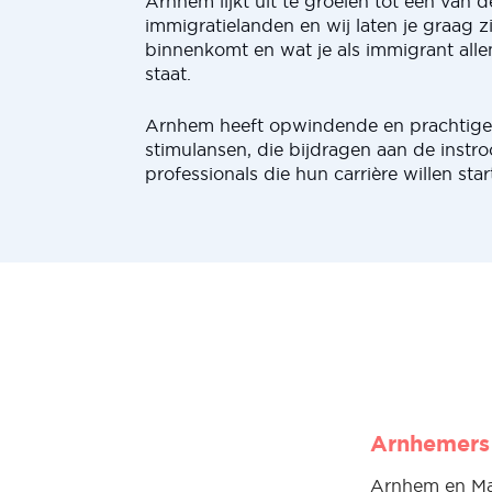
Arnhem lijkt uit te groeien tot een van d
immigratielanden en wij laten je graag 
binnenkomt en wat je als immigrant all
staat.
Arnhem heeft opwindende en prachtige 
stimulansen, die bijdragen aan de instr
professionals die hun carrière willen star
Arnhemers 
Arnhem en Man