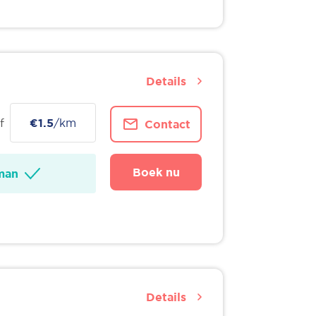
Details
f
€1.5
/km
Contact
Boek nu
man
Details