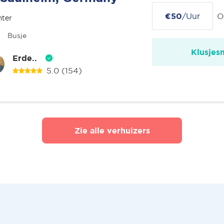
€50
/Uur
O
nter
Busje
Klusjes
Erde..
5.0
(154)
Zie alle verhuizers