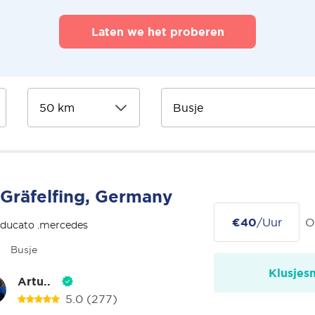
Laten we het proberen
Gräfelfing, Germany
€40
/Uur
O
 ducato .mercedes
Busje
Klusjes
Artu..
5.0
(277)