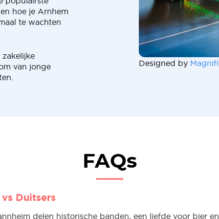
e populairste
zien hoe je Arnhem
emaal te wachten
zakelijke
Designed by
Magnifi
oom van jonge
ten.
FAQs
vs Duitsers
nheim delen historische banden, een liefde voor bier en