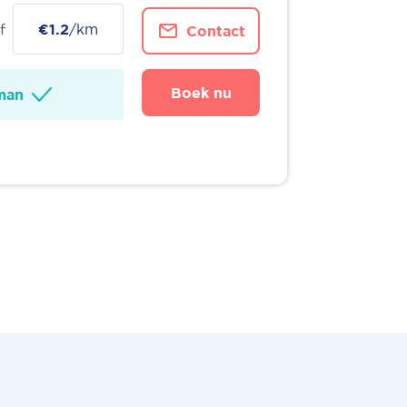
f
€1.2
/km
Contact
Boek nu
man