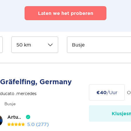
Laten we het proberen
Gräfelfing, Germany
€40
/Uur
O
 ducato .mercedes
Busje
Klusjes
Artu..
5.0
(277)