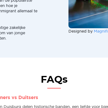
van de populairste
ien hoe je
migrant allemaal te
ige zakelijke
Designed by
Magnifi
oom van jonge
ten.
FAQs
ers vs Duitsers
 Duisburg delen historische banden, een liefde voor bier