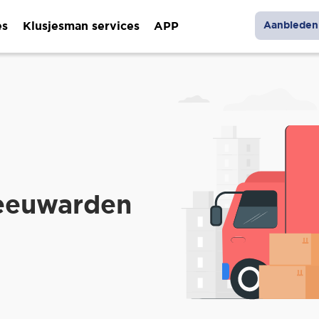
es
Klusjesman services
APP
Aanbieden 
Leeuwarden