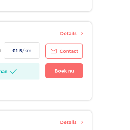
Details
f
€1.5
/km
Contact
Boek nu
man
Details