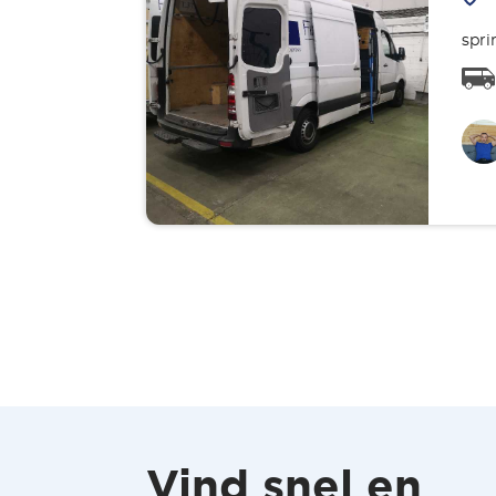
spri
Vind snel en