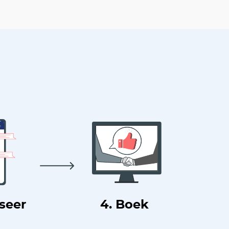
useer
4. Boek