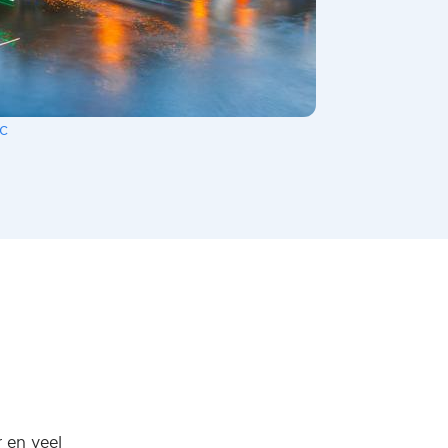
c
 en veel