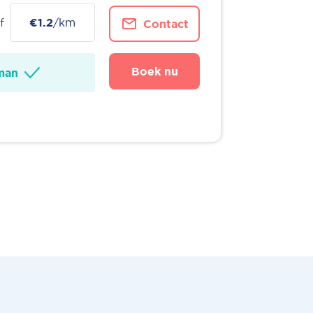
f
€1.2
/km
Contact
Boek nu
man