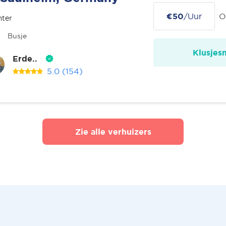
€50
/Uur
O
nter
Busje
Klusjes
Erde..
5.0
(154)
Zie alle verhuizers