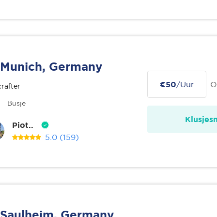
Munich, Germany
€50
/Uur
O
rafter
Busje
Klusjes
Piot..
5.0
(159)
Saulheim, Germany