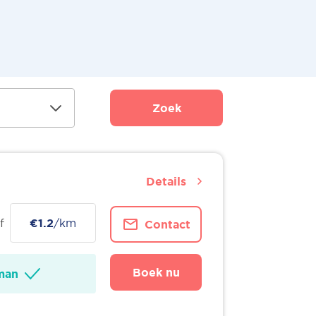
Zoek
Details
f
€1.2
/km
Contact
Boek nu
man