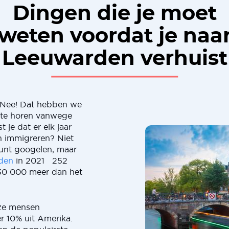
Dingen die je moet
weten voordat je naa
Leeuwarden verhuist
" Nee! Dat hebben we
 te horen vanwege
 je dat er elk jaar
 immigreren? Niet
kunt googelen, maar
den
in 2021 252
r 30 000 meer dan het
eze mensen
r 10% uit Amerika.