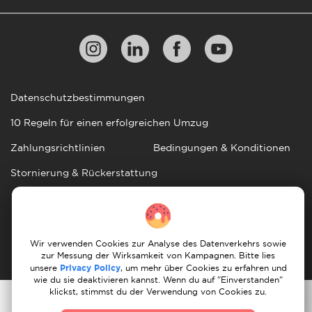
Datenschutzbestimmungen
10 Regeln für einen erfolgreichen Umzug
Zahlungsrichtlinien
Bedingungen & Konditionen
Stornierung & Rückerstattung
© 2026 Moovick. Wir verwenden Stockfotos aus
verschiedenen Quellen. Einige Inhalte können Affiliate-
Links enthalten, was unsere redaktionelle Integrität nicht
Wir verwenden Cookies zur Analyse des Datenverkehrs sowie
beeinträchtigt, aber Wachstumschancen bietet.
zur Messung der Wirksamkeit von Kampagnen. Bitte lies
unsere
Privacy Policy
, um mehr über Cookies zu erfahren und
wie du sie deaktivieren kannst. Wenn du auf "Einverstanden"
klickst, stimmst du der Verwendung von Cookies zu.